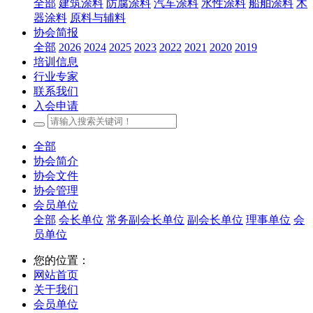
全部
建筑涂料
防腐涂料
汽车涂料
水性涂料
船舶涂料
木
器涂料
原料与辅料
协会简报
全部
2026
2024
2025
2023
2022
2021
2020
2019
培训信息
行业专家
联系我们
入会申请
全部
协会简介
协会文件
协会管理
会员单位
全部
会长单位
常务副会长单位
副会长单位
理事单位
会
员单位
您的位置：
网站首页
关于我们
会员单位