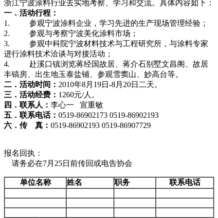
浙江宁波涂料行业
去实地考察、学习和交流。具体内容如下：
一．活动行程：
1.
参观宁波涂料企业，学习先进的生产现场管理经验；
2.
参观与考察宁波美化涂料市场；
3.
参观中科院宁波材料技术与工程研究所，与涂料专家
进行涂料技术洽谈与对接活动；
4.
赴溪口镇浏览蒋经国故居、蒋介石别墅文昌阁、故居
丰镐房、出生地玉泰盐铺、参观雪窦山、妙高台等。
二．活动时间：
2010年8月19日-8
月
20
日
二天。
三．活动经费：
1260元/人。
四．联系人：
李心一
宣重敏
五．联系电话：
0519-86902173 0519-86902193
六．传
真：
0519-86902193 0519-86907729
报名回执：
请务必在7月25日前传回或电告协会
单
位
名
称
姓
名
职
务
联系电话