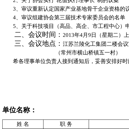
2
、关于协会实行“轮值执行理事长”制的议案
3
、审议重新认定国家产业基地骨干企业资格的
4
、审议组建协会第三届技术专家委员会的名单
5
、关于科技项目（高品、高企、市工程中心）
二、会议时间：
2013
年
4
月
9
日（星期二）
三、会议地点：
江苏兰陵化工集团二楼会议
（常州市横山桥镇五一村）
希各理事单位负责人接到通知后，妥善安排好时
单位名称：
姓
名
职
务