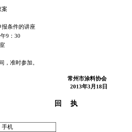
议案
申报条件的讲座
上午
9
：
30
室
间，准时参加。
常州市涂料协会
2013
年
3
月
18
日
回
执
手
机