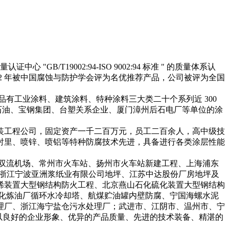
/T19002:94-ISO 9002:94 标准 " 的质量体系认
02 年被中国腐蚀与防护学会评为名优推荐产品，公司被评为全国
工业涂料、建筑涂料、特种涂料三大类二十个系列近 300
中石油、宝钢集团、台塑关系企业、厦门漳州后石电厂等单位的涂
工程公司，固定资产一千二百万元，员工二百余人，高中级技
衬里、喷锌、喷铝等特种防腐技术先进，具备进行各类涂层性能
双流机场、常州市火车站、扬州市火车站新建工程、上海浦东
 浙江宁波亚洲浆纸业有限公司地坪、江苏中达股份厂房地坪及
烯装置大型钢结构防火工程、北京燕山石化硫化装置大型钢结构
陵石化炼油厂循环水冷却塔、航煤贮油罐内壁防腐、宁国海螺水泥
水处理厂、浙江海宁盐仓污水处理厂；武进市、江阴市、温州市、宁
中，以良好的企业形象、优异的产品质量、先进的技术装备、精湛的