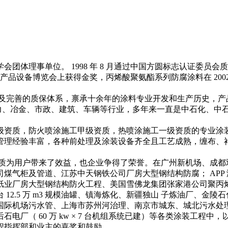
位。 1998 年 8 月通过中国方圆标志认证委员会质量认证中心 "GB
技术产品设备博览会上获得金奖，丙烯酸聚氨酯系列防腐涂料在 20
完善的质保体系，禀承十余年的涂料专业开发和生产历史，产品有
、电力、冶金、市政、建筑、车辆等行业，多年来一直是中石化、
资质，防火喷涂施工甲级资质，热喷涂施工一级资质的专业涂装
管理经验丰富，各种前处理及涂装设备齐全且工艺成熟，缠布、
为用户带来了效益，也企业争得了荣誉。在广州新机场、成都
煤气柜及管道、江苏中天钢铁公司厂房大型钢结构防腐； APP
纸业厂房大型钢结构防火工程、美国雪佛龙集团张家港公司聚丙
12.5 万 m3 规模油罐、镇海炼化、新疆独山 子炼油厂、金
上海浦东国际机场污水管、上海市苏州河治理、南京市城东、城北污
电厂（ 60 万 kw × 7 台机组系统已建）等各类涂装工程
程指挥部和业主的嘉奖和鼓励。