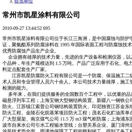
会员单位
常州市凯星涂料有限公司
2010-09-27 13:44:52
695
常州市凯星涂料有限公司位于长江三角洲，是中国腐蚀与防护学会团体理事单
证，聚氨酯系列防腐涂料在 1995 年国际表面工程与防腐蚀
优秀防腐蚀产品生产企业。
企业拥有雄厚的技术力量，先进的生产设备和检测仪器，以及
个品种，年生产规模达到 1.5 万吨。产品广泛应用于石化
料定点配套生产厂家。
江苏凯星防腐防火工程有限公司是一个防腐、保温施工二级
术人员和专业管理人员六十余人。本公司技术力量雄厚，施工
检测的能力。
多年来，在我们提供服务的全国数百个工程中，以优量的品质
磁悬浮列车工程；上海宝钢大型钢结构装置、新疆八一钢铁公司
防火、江苏镇江索普公司钢结构装置防火、印尼独资江苏金东
防火工程、金陵石化烷基苯项目防火工程；茂名石化贮油库单台 
厂大型屋架、南京煤气公司 11.5 万 m3 煤气柜防腐；
波市自来水公司引水工程输水管线；台塑关系企业、厦门漳州后石
涂装技术而全面、圆满地保障了工程的顺利竣工，得到了各工