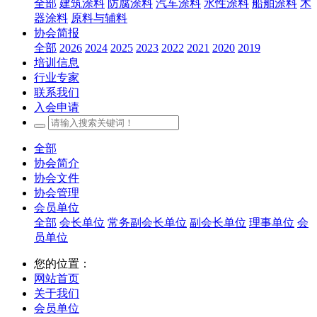
全部
建筑涂料
防腐涂料
汽车涂料
水性涂料
船舶涂料
木
器涂料
原料与辅料
协会简报
全部
2026
2024
2025
2023
2022
2021
2020
2019
培训信息
行业专家
联系我们
入会申请
全部
协会简介
协会文件
协会管理
会员单位
全部
会长单位
常务副会长单位
副会长单位
理事单位
会
员单位
您的位置：
网站首页
关于我们
会员单位