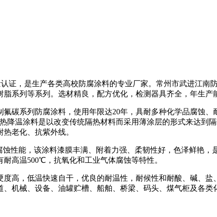
国际质量认证，是生产各类高校防腐涂料的专业厂家。常州市武进江
树脂系列等系列。选材精良，配方优化，检测器具齐全，年生产
氟碳系列防腐涂料，使用年限达20年，具耐多种化学品腐蚀、
型隔热降温涂料是以改变传统隔热材料而采用薄涂层的形式来达到
耐热老化、抗紫外线。
耐腐蚀性能，该涂料漆膜丰满、附着力强、柔韧性好，色泽鲜艳，
具有耐高温500℃，抗氧化和工业气体腐蚀等特性。
硬度高，低温快速自干，优良的耐温性，耐候性和耐酸、碱、盐
道、机械、设备、油罐贮槽、船舶、桥梁、码头、煤气柜及各类