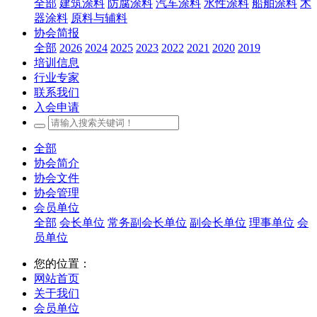
全部
建筑涂料
防腐涂料
汽车涂料
水性涂料
船舶涂料
木
器涂料
原料与辅料
协会简报
全部
2026
2024
2025
2023
2022
2021
2020
2019
培训信息
行业专家
联系我们
入会申请
全部
协会简介
协会文件
协会管理
会员单位
全部
会长单位
常务副会长单位
副会长单位
理事单位
会
员单位
您的位置：
网站首页
关于我们
会员单位