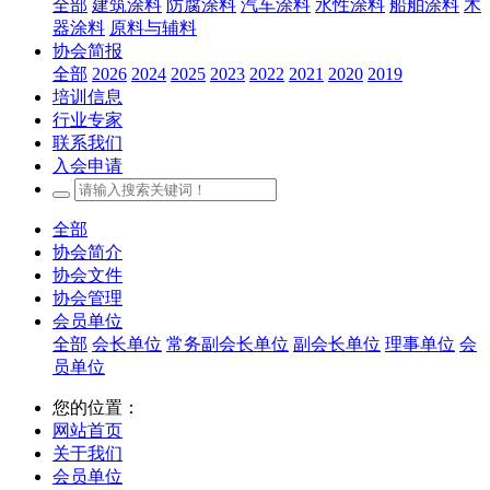
全部
建筑涂料
防腐涂料
汽车涂料
水性涂料
船舶涂料
木
器涂料
原料与辅料
协会简报
全部
2026
2024
2025
2023
2022
2021
2020
2019
培训信息
行业专家
联系我们
入会申请
全部
协会简介
协会文件
协会管理
会员单位
全部
会长单位
常务副会长单位
副会长单位
理事单位
会
员单位
您的位置：
网站首页
关于我们
会员单位