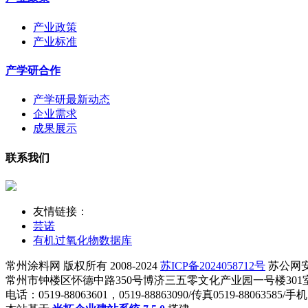
产业政策
产业标准
产学研合作
产学研最新动态
企业需求
成果展示
联系我们
友情链接：
芸诺
有机过氧化物数据库
常州涂料网 版权所有 2008-2024
苏ICP备2024058712号
苏公网安备 
常州市钟楼区怀德中路350号博济三五零文化产业园一号楼301室 知识产权
电话：0519-88063601，0519-88863090/传真0519-88063585/手机