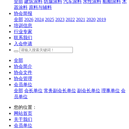
全部
建筑涂料
防腐涂料
汽车涂料
水性涂料
船舶涂料
木
器涂料
原料与辅料
协会简报
全部
2026
2024
2025
2023
2022
2021
2020
2019
培训信息
行业专家
联系我们
入会申请
全部
协会简介
协会文件
协会管理
会员单位
全部
会长单位
常务副会长单位
副会长单位
理事单位
会
员单位
您的位置：
网站首页
关于我们
会员单位