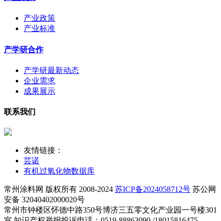
产业政策
产业标准
产学研合作
产学研最新动态
企业需求
成果展示
联系我们
友情链接：
芸诺
有机过氧化物数据库
常州涂料网 版权所有 2008-2024
苏ICP备2024058712号
苏公网
安备 32040402000020号
常州市钟楼区怀德中路350号博济三五零文化产业园一号楼301
室 知识产权举报投诉电话：0519-88863090 /18015816475