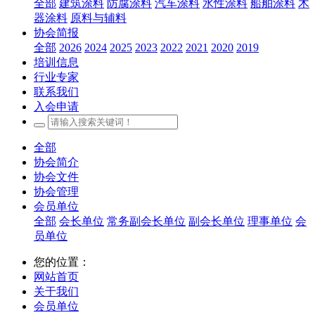
全部
建筑涂料
防腐涂料
汽车涂料
水性涂料
船舶涂料
木
器涂料
原料与辅料
协会简报
全部
2026
2024
2025
2023
2022
2021
2020
2019
培训信息
行业专家
联系我们
入会申请
全部
协会简介
协会文件
协会管理
会员单位
全部
会长单位
常务副会长单位
副会长单位
理事单位
会
员单位
您的位置：
网站首页
关于我们
会员单位