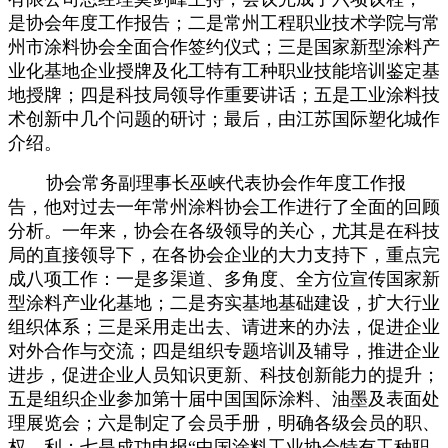
是协会年度工作报告；二是常州工程职业技术学院与常
州市涂料协会全面合作签约仪式；三是国家新型涂料产
业化基地企业授牌及化工特有工种职业技能培训鉴定基
地授牌；四是科技局领导作重要讲话；五是工业涂料技
术创新中几个问题的研讨；最后，由江苏国际塑化城作
介绍。
协会常务副理事长巫峡代表协会作年度工作报
告，他对过去一年常州涂料协会工作进行了全面的回顾
分析。一年来，协会在各级领导的关心，尤其是在科技
局的直接领导下，在各协会企业的大力支持下，重点完
成八项工作：一是多渠道、多角度、全方位宣传国家新
型涂料产业化基地；二是夯实基地基础建设，扩大行业
组织体系；三是采用走出去、请进来的办法，促进企业
对外合作与交流；四是组织专题培训及辅导，推进企业
进步，促进企业人员知识更新、科技创新能力的提升；
五是组织企业参加第十届中国国际涂料、油墨及表面处
理展览会；六是制定了会员手册，明确各级会员的职、
权、利；七是成功申报“中国涂料工业协会特有工种职