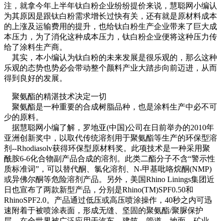
注，就拿今年上半年钛白粉企业纷纷提价来说，慧聪网小编认
为其原因是跟钛白粉需求增长过快有关，还有就是原材料成本
的上涨及运输费用的提升，也给钛白粉生产企业带来了巨大成
本压力，为了消化这种成本压力，钛白粉企业便将这种压力传
给了涂料生产商。
其实，本小编认为钛白粉的未来发展是很乐观的，那么这种
乐观的态势也势必会带动整个颜料产业大踏步向前迈进，从而
得到良好的发展。
聚氨酯的精湛技术决定一切
聚氨酯是一种重要的合成树脂品种，也是涂料生产中必不可
少的原料。
据慧聪网小编了解，罗地亚(中国)公司在日前举办的2010年
亚洲创新奖中，以取代传统溶剂用于聚氨酯等生产的环保型溶
剂--Rhodiasolv获得环保型原材料奖。此项技术是一种采用聚
酰胺6-6化合物副产品合成的溶剂。此类二酯分子不含“警示性
质标准词”，可以替代酮、氯化溶剂、N-甲基吡咯烷酮(NMP)
或异佛尔酮等危险溶剂产品。另外，美国Rhino Linings集团近
日也宣布了两款新型产品，分别是Rhino(TM)SPF0.50和
RhinoSPF2.0。产品通过低压或高压喷涂操作，40秒之内可迅
速附着于被喷涂表面，形成无缝、坚固的聚氨酯/聚脲保护
层。在全世界被广泛应用于汽车、建筑、管道、地面、矿业、