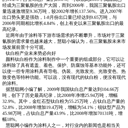
经成为三聚氰胺的生产大国，而到2006年，我国三聚氰胺出口
量迅速激增至9.36万吨，较2002年增长137.56%。进入2007年
出口势头更是强劲，1-8月份出口量已经达到9.65万吨，与
2006年同期相比增长4.84%，创上有史以来三聚氰胺出口的最
高纪录。
近两年由于涂料等下游市场需求的不断攀升，市场对于三聚
氰胺的需求量也越来越大，慧聪小编认为，在三聚氰胺未来市
场发展前景十分可观。
钛白粉产业未来势必向好
颜料钛白粉作为涂料制作中一个重要的组成部分，它可以让
涂料除了具有遮盖、着色、保护、防腐蚀等基本功能外，还可
以使一些专用涂料具有导电、伪装、光致发光、光致变色、热
致变色等特种功能。可以说，没有现代的钛白粉，便没有现代
的涂料。
据慧聪网小编了解，2009年我国钛白总产量达到104.66万
吨，创下了历史最高纪录，比2008年净增25.94万吨，增幅
32.9%。其中，金红石型钛白粉为55.25万吨，占钛白总产量的
52.8%，比2008年增加19.4万吨，增幅为54.1%；锐钛型产品为
45.98万吨，占钛白总产量43.9%，比2008年增加70131吨，增
幅18%。
慧聪网小编作为涂料人之一，对行业内的新闻也是相当关