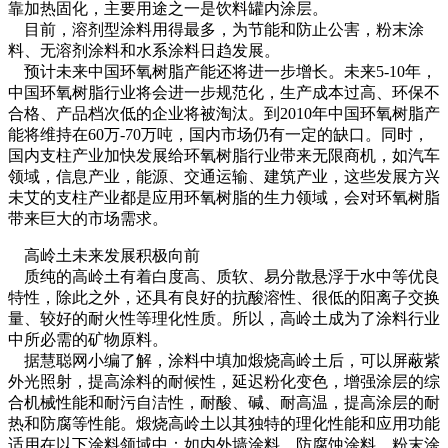
靠加热固化，主要用途之一是饮料罐内涂层。
目前，溶剂型涂料用得最多，为节能和防止公害，粉末涂
料、无溶剂涂料和水系涂料日趋发展。
预计未来中国环氧树脂产能还将进一步增长。未来5-10年，
中国环氧树脂行业将会进一步规范化，生产成本过高、环保不
合格、产品档次低的企业将被淘汰。到2010年中国环氧树脂产
能将维持在60万-70万吨，国内市场仍有一定的缺口。同时，
国内支柱产业加快发展给环氧树脂行业带来无限商机，如汽车
领域，信息产业，能源、交通运输、建筑产业，这些发展方兴
未艾的支柱产业都是应用环氧树脂的生力领域，会对环氧树脂
带来巨大的市场需求。
高岭土未来发展积极向前
质纯的高岭土有着白度高、质软、易分散悬浮于水中等优良
特性，除此之外，还具有良好的抗酸溶性、很低的阳离子交换
量、较好的耐火性等理化性质。所以，高岭土成为了涂料行业
中所必需的矿物原料。
据慧聪网小编了解，涂料中填加煅烧高岭土后，可以屏蔽紫
外光照射，提高涂料的耐候性，延迟粉化变色，增强涂层的综
合机械性能和耐污自洁性，耐酸、碱、耐高温，提高涂层的耐
热和防腐等性能。煅烧高岭土以其独特的理化性能和应用功能
适用在以下涂料领域中：如内外墙涂料、防腐蚀涂料、粉末涂