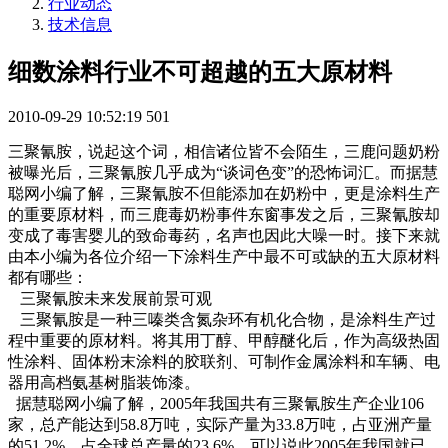
行业动态
技术信息
细数涂料行业不可超越的五大原材料
2010-09-29 10:52:19
501
三聚氰胺，说起这个词，相信诸位皆不会陌生，三鹿问题奶粉
被曝光后，三聚氰胺几乎成为“谈词色变”的恐怖词汇。而据慧
聪网小编了解，三聚氰胺不但能添加在奶粉中，更是涂料生产
的重要原材料，而三鹿毒奶粉事件东窗事发之后，三聚氰胺却
变成了毒害婴儿的致命毒药，名声也因此大噪一时。接下来就
由本小编为各位介绍一下涂料生产中最不可或缺的五大原材料
都有哪些：
三聚氰胺未来发展前景可观
三聚氰胺是一种三嗪类含氮杂环有机化合物，是涂料生产过
程中重要的原材料。将其用丁醇、甲醇醚化后，作为高级热固
性涂料、固体粉末涂料的胶联剂、可制作金属涂料和车辆、电
器用高档氨基树脂装饰漆。
据慧聪网小编了解，2005年我国共有三聚氰胺生产企业106
家，总产能达到58.8万吨，实际产量为33.8万吨，占亚洲产量
的51.2%，占全球总产量的23.6%。可以说此2005年我国就已