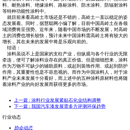
料、耐热涂料、绝缘涂料、路标涂料、防水涂料、防辐射涂料
等特种功能性涂料中。
就目前来看高岭土市场还是不错的，高岭土一直以稳定的姿
态发展着。同时，据慧聪网小编了解，目前中国高岭土在各领
域消费将呈强势。近年来，随着中国市场的不断发展，对高岭
土的消费也增长较快，预计未来中国涂料需高岭土将有较大的
增长，其在未来的发展中将是乐观向前的。
结语：
涂料虽说不上是国家的支柱产业，但纵观与各个行业的无限
牵连，便可了解涂料业存在的真正价值。但是细细想来，涂料
作为万物不可缺少的辅助原料，或起到装饰作用、或起到防护
作用，其重要性也是不容忽视的。而作为中国涂料人，对于涂
料产业未来发展十分看好，而上述中的五种涂料原材料也将随
着涂料产业的向好发展而获得更多的市场。
上一篇
: 涂料行业发展紧贴石化业结构调整
下一篇
: 我国汽车漆发展需多方评测环保趋势
行业动态
协会动态