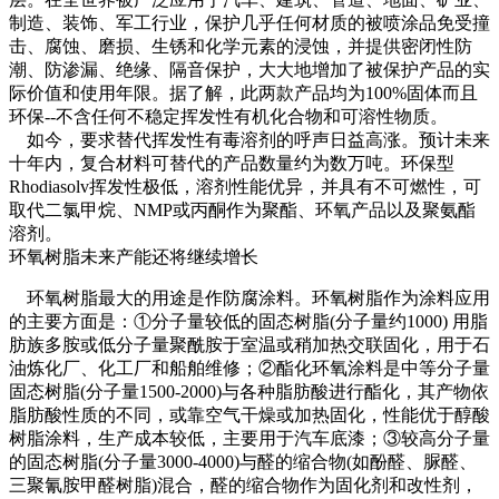
制造、装饰、军工行业，保护几乎任何材质的被喷涂品免受撞
击、腐蚀、磨损、生锈和化学元素的浸蚀，并提供密闭性防
潮、防渗漏、绝缘、隔音保护，大大地增加了被保护产品的实
际价值和使用年限。据了解，此两款产品均为100%固体而且
环保--不含任何不稳定挥发性有机化合物和可溶性物质。
如今，要求替代挥发性有毒溶剂的呼声日益高涨。预计未来
十年内，复合材料可替代的产品数量约为数万吨。环保型
Rhodiasolv挥发性极低，溶剂性能优异，并具有不可燃性，可
取代二氯甲烷、NMP或丙酮作为聚酯、环氧产品以及聚氨酯
溶剂。
环氧树脂未来产能还将继续增长
环氧树脂最大的用途是作防腐涂料。环氧树脂作为涂料应用
的主要方面是：①分子量较低的固态树脂(分子量约1000) 用脂
肪族多胺或低分子量聚酰胺于室温或稍加热交联固化，用于石
油炼化厂、化工厂和船舶维修；②酯化环氧涂料是中等分子量
固态树脂(分子量1500-2000)与各种脂肪酸进行酯化，其产物依
脂肪酸性质的不同，或靠空气干燥或加热固化，性能优于醇酸
树脂涂料，生产成本较低，主要用于汽车底漆；③较高分子量
的固态树脂(分子量3000-4000)与醛的缩合物(如酚醛、脲醛、
三聚氰胺甲醛树脂)混合，醛的缩合物作为固化剂和改性剂，