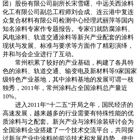
团）股份有限公司副所长宋雪曙、中远关西涂料
化工有限公司副总工程师刘会成、连云港中复连
众复合材料有限公司检测中心经理武丽萍等国内
知名涂料专家作专题报告。专家们就防腐涂料、
风电涂料、轨道交通涂料等新兴产业配套的涂料
现状与发展、标准与要求等方面作了精彩演绎，
并和与会企业进行了互动。
常州积累了较好的产业基础，构建了各具特
色的涂料、轨道交通、输变电及新材料等
9
家国家
级特色产业基地，其中涂料基地的发展可谓一枝
独秀，
2011
年，常州涂料占全国涂料总产量近
10%
。
进入
2011
年“十二五”开局之年，国民经济的
高速发展，越来越多的行业需要有特殊性能的优
质涂料与之配套。新兴产业与涂料涂装研讨会
为
全国涂料企业搭建了一个技术交流平台，共同探
讨新兴产业中涂料的前沿技术和发展趋势，使中