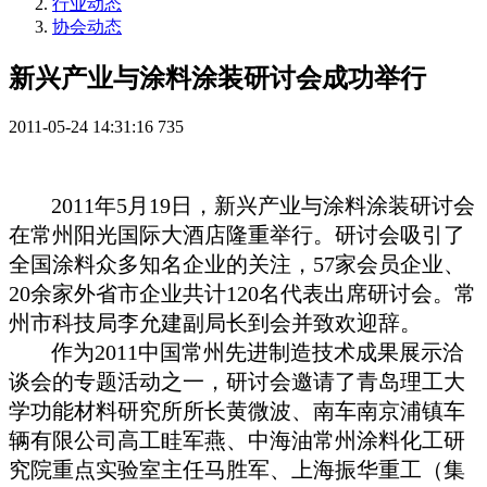
行业动态
协会动态
新兴产业与涂料涂装研讨会成功举行
2011-05-24 14:31:16
735
2011
年
5
月
19
日
，新兴产业与涂料涂装研讨会
在常州阳光国际大酒店隆重举行。研讨会吸引了
全国涂料众多知名企业的关注，
57
家会员企业、
20
余家外省市企业共计
120
名代表出席研讨会。常
州市科技局李允建副局长到会并致欢迎辞。
作为
2011
中国常州先进制造技术成果展示洽
谈会的专题活动之一，
研讨会邀请了青岛理工大
学功能材料研究所所长黄微波、南车南京浦镇车
辆有限公司高工眭军燕、中海油常州涂料化工研
究院重点实验室主任马胜军、上海振华重工（集