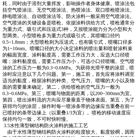
耗，同时由于溶剂大量挥发，影响操作者身体健康。喷涂法包
括空气喷涂法、无空气喷涂法、热喷涂法、双口喷枪喷涂法、
静电喷涂法、自动喷涂法等。防火涂料一般采用空气喷涂法。
空气喷涂的关键设备是喷枪。依据涂料供给方式，喷枪通常分
为重力式、吸引式和压送式3种，又按喷涂能力分为小型和大
型两类。小型喷枪多为重力式或吸引式，其喷嘴口径约
0.5~1.8mm；大型喷枪则为压送式，也有吸引式，喷嘴口径多
为1~10mm。喷嘴口径的大小决定涂料的喷出量和喷射涂料束
的幅面宽度。涂料黏度高，需要工作压力大，应选大口径喷
嘴；涂料黏度低，需要工作压力小，可选小口径喷嘴。空气喷
涂的工作压力一般为0.3~0.6MPa。为获得光滑平整的涂层，喷
涂时应注意以下几个问题。第一，施工前，首先应将涂料调至
适当的黏度，根据涂料的种类、空气压力、喷嘴的大小以及物
面的需要量来确定。第二，供给喷枪的空气压力一般为
0.3~0.6MPa。第三，喷嘴与物面的距离，以200~300mm为宜。
第四，喷出涂料流的方向应尽量垂直于物体表面。第五，为了
获得均匀的涂层，操作时每一喷涂条带的边缘应当重叠在前一
已喷好的条带边缘上（以重叠1/3为宜）。喷枪的移动速度应
保持均匀一致，不可时快时慢。
3.5水性薄型钢结构防火涂料的施工工艺
由于水性薄型钢结构防火涂料的粒度较大、黏度较稠，因而