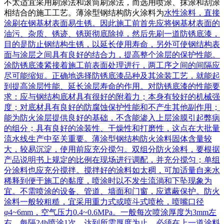
不太适宜采用刷涂法和滚筒刷涂法，而选用喷涂、抹涂和刮涂
相结合的施工工艺。薄涂型钢结构防火涂料为
水性涂料
，直接
涂刷在钢基材表面易生锈。因此施工前首先应将钢基材表面的
油污、杂质、锈迹、锈斑彻底除掉，然后先刷一道防锈底漆，
目的是防止钢结构生锈，以延长使用寿命，另外可使钢结构表
面与涂层之间具有良好的结合力，提高整个涂层的保护性能。
涂防锈底漆紧接着施工前表面处理进行，两工序之间的间隔应
尽可能缩短。正确地选择防锈底漆品种及其涂装工艺，就能起
到提高涂层性能、延长涂层寿命的作用。对防锈底漆的性能要
求：应与钢结构底材具有很好的附着力；本身有较好的机械强
度；对底材具有良好的防腐蚀保护性能和不产生其他副作用；
能为防火涂层提供良好的基础，不含能渗入上层涂膜引起弊病
的组分；具有良好的涂装性、干燥性和打磨性，这点在大批量
流水线生产中至关重要。薄涂型钢结构防火涂料固体含量较
大，较易沉淀，使用前应充分搅匀。双组分防火涂料，要根据
产品说明书上规定的比例在现场进行调配，并充分搅匀；单组
分涂料也应充分搅拌。搅拌好的涂料如太稠，可加适量自来水
稀释到便于施工的黏度，喷涂时以不发生流淌和下坠现象为
宜。不需喷涂的设备、管道、墙面和门窗，应遮蔽保护。防火
涂料一般较粗糙，宜采用重力式或喷斗式喷枪，喷嘴口径
φ4~6mm，空气压力0.4~0.6MPa。一般每次喷涂厚度为3mm左
右，每隔24h喷涂1次，达到所需厚度为止。必须在上一道涂料