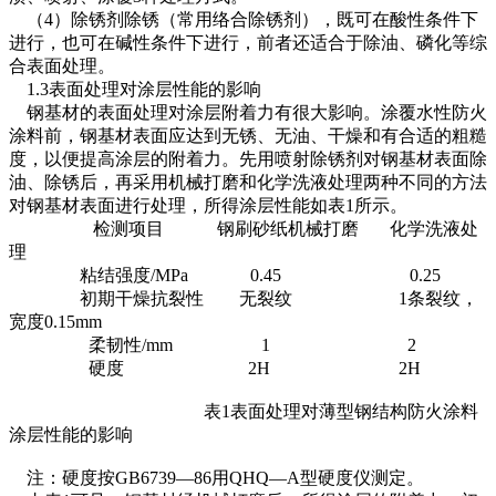
（4）除锈剂除锈（常用络合除锈剂），既可在酸性条件下
进行，也可在碱性条件下进行，前者还适合于除油、磷化等综
合表面处理。
1.3表面处理对涂层性能的影响
钢基材的表面处理对涂层附着力有很大影响。涂覆水性防火
涂料前，钢基材表面应达到无锈、无油、干燥和有合适的粗糙
度，以便提高涂层的附着力。先用喷射除锈剂对钢基材表面除
油、除锈后，再采用机械打磨和化学洗液处理两种不同的方法
对钢基材表面进行处理，所得涂层性能如表1所示。
检测项目 钢刷砂纸机械打磨 化学洗液处
理
粘结强度/MPa 0.45 0.25
初期干燥抗裂性 无裂纹 1条裂纹，
宽度0.15mm
柔韧性/mm 1 2
硬度 2H 2H
表1表面处理对薄型钢结构防火涂料
涂层性能的影响
注：硬度按GB6739—86用QHQ—A型硬度仪测定。