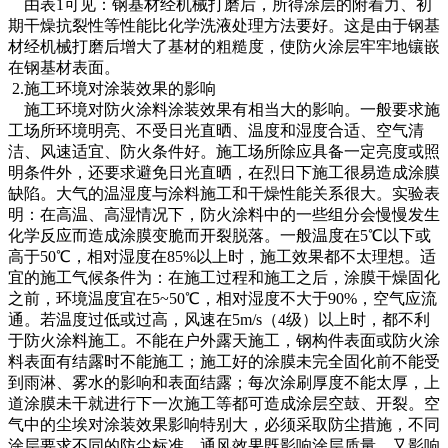
由表1可见：钢基材经机械打磨后，所得涂层的附着力、初
期干燥抗裂性等性能比化学洗液处理方法要好。这是由于钢基
材经机械打磨后增大了基材的粗糙度，使防火涂层牢牢地镶嵌
在钢基材表面。
2.施工环境对涂装效果的影响
施工环境对防火涂料涂装效果有相当大的影响。一般要求施
工场所环境明亮、不受日光直晒、温度和湿度合适、空气清
洁、风速适宜、防火条件好。施工场所除应具备一定亮度或照
明条件外，还要求避免日光直晒，在烈日下施工很易造成涂膜
缺陷。大气的温湿度与涂料施工和干燥性能关系很大。实验表
明：在高温、高湿情况下，防火涂料中的一些组分会慢慢发生
化学反应而造成涂膜变脆而开裂脱落。一般温度在5℃以下或
高于50℃，相对湿度在85%以上时，施工效果都不太理想。适
宜的施工气候条件为：在施工过程和施工之后，涂膜干燥固化
之前，环境温度宜在5~50
℃
，相对湿度不大于90%，空气应流
通。若温度过低或过高，风速在5m/s（4级）以上时，都不利
于防火涂料施工。不能在户外露天施工，钢构件表面或防火涂
料表面有结露时不能施工；施工好的涂膜未完全固化前不能受
到雨淋、雾水的影响和表面结露；每次涂刷厚度不能太厚，上
道涂膜未干就进行下一次施工等都可造成涂层空鼓、开裂。空
气中的尘埃对涂装效果影响特别大，必须采取防尘措施，不同
涂层要求不同的防尘标准。通风效果既影响涂层质量，又影响