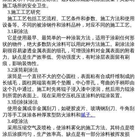
施工场所的安全卫生。
3.施工工艺研究
施工工艺包括工艺流程、工艺条件和参数、施工方法和使用
设备等。不同的被涂钢件和涂料品种，对应不同的施工工艺。
3.1刷涂法
它是使用最早、最简单的一种涂装方法，适用于涂刷任何形
状的物件，绝大多数防火涂料可以用此种方法施工。刷涂法涂
刷很容易渗透金属表面的细孔，可增强涂料对金属表面的附着
力。缺点是生产效率低、劳动强度大，有时涂层表面留有刷
痕，影响装饰性。
3.2滚筒刷涂法
滚筒是一个直径不大的空心圆柱，表面粘有合成纤维制成的
长绒毛，圆柱两端装有两个垫圈，中心带孔，弯曲的手柄即由
这个孔中通过。施工时先将辊子浸入漆中浸润，然后用力辊涂
到所需的表面上。现在采用空压机压送涂料的辊涂装置。
3.3刮涂抹涂法
使用金属或非金属刮刀，如硬胶皮片、玻璃钢刮刀、牛角刮
刀等手工抹涂各种厚浆型防火涂料和
腻子
。
3.4喷涂法
采用压缩空气及喷枪，使涂料雾化的施工方法。其特点是喷
涂后涂膜均匀，生产效率高。缺点是有一部分涂料被挥发损