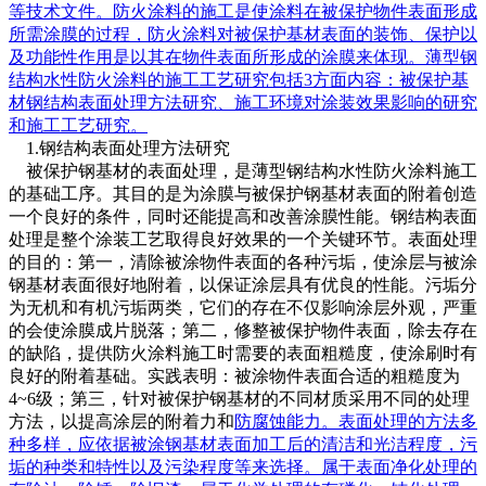
等技术文件。防火涂料的施工是使涂料在被保护物件表面形成
所需涂膜的过程，防火涂料对被保护基材表面的装饰、保护以
及功能性作用是以其在物件表面所形成的涂膜来体现。薄型钢
结构水性防火涂料的施工工艺研究包括3方面内容：被保护基
材钢结构表面处理方法研究、施工环境对涂装效果影响的研究
和施工工艺研究。
1.钢结构表面处理方法研究
被保护钢基材的表面处理，是薄型钢结构水性防火涂料施工
的基础工序。其目的是为涂膜与被保护钢基材表面的附着创造
一个良好的条件，同时还能提高和改善涂膜性能。钢结构表面
处理是整个涂装工艺取得良好效果的一个关键环节。表面处理
的目的：第一，清除被涂物件表面的各种污垢，使涂层与被涂
钢基材表面很好地附着，以保证涂层具有优良的性能。污垢分
为无机和有机污垢两类，它们的存在不仅影响涂层外观，严重
的会使涂膜成片脱落；第二，修整被保护物件表面，除去存在
的缺陷，提供防火涂料施工时需要的表面粗糙度，使涂刷时有
良好的附着基础。实践表明：被涂物件表面合适的粗糙度为
4~6级；第三，针对被保护钢基材的不同材质采用不同的处理
方法，以提高涂层的附着力和
防腐蚀
能力。表面处理的方法多
种多样，应依据被涂钢基材表面加工后的清洁和光洁程度，污
垢的种类和特性以及污染程度等来选择。属于表面净化处理的