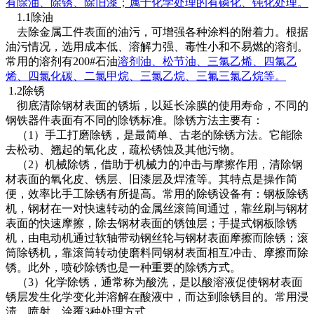
有除油、除锈、除旧漆；属于化学处理的有磷化、钝化处理。
1.1除油
去除金属工件表面的油污，可增强各种涂料的附着力。根据
油污情况，选用成本低、溶解力强、毒性小和不易燃的溶剂。
常用的溶剂有200#石油
溶剂油
、松节油、三氯乙烯、四氯乙
烯、四氯化碳、二氯甲烷、三氯乙烷、三氟三氯乙烷等。
1.2除锈
彻底清除钢材表面的锈垢，以延长涂膜的使用寿命，不同的
钢铁器件表面有不同的除锈标准。除锈方法主要有：
（1）手工打磨除锈，是最简单、古老的除锈方法。它能除
去松动、翘起的氧化皮，疏松锈蚀及其他污物。
（2）机械除锈，借助于机械力的冲击与摩擦作用，清除钢
材表面的氧化皮、锈层、旧漆层及焊渣等。其特点是操作简
便，效率比手工除锈有所提高。常用的除锈设备有：钢板除锈
机，钢材在一对快速转动的金属丝滚筒间通过，靠丝刷与钢材
表面的快速摩擦，除去钢材表面的锈蚀层；手提式钢板除锈
机，由电动机通过软轴带动钢丝轮与钢材表面摩擦而除锈；滚
筒除锈机，靠滚筒转动使磨料同钢材表面相互冲击、摩擦而除
锈。此外，喷砂除锈也是一种重要的除锈方式。
（3）化学除锈，通常称为酸洗，是以酸溶液促使钢材表面
锈层发生化学变化并溶解在酸液中，而达到除锈目的。常用浸
渍、喷射、涂覆3种处理方式。