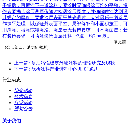
干燥后，再喷涂下一道涂料，喷涂时应确保涂层均匀平整。操
作者要携带
涂层测厚仪
随时检测涂层厚度，并确保喷涂达到设
计规定的厚度。要求涂层表面平整光滑时，应对最后一道涂层
作抹平处理，以保证外表面平整。局部修补和小面积施工，可
用刷涂、喷涂或辊涂法。涂层若无装饰要求，可不涂面层；若
有装饰要求，可喷涂装饰面层涂料1~2道，约2mm厚。
覃文清
（公安部四川消防研究所)
上一篇
: 耐沾污性建筑外墙涂料的理论研究及现状
下一篇
: 浅析涂料产业进程中的几多“尴尬”
行业动态
协会动态
技术信息
行业动态
通知公告
关于我们