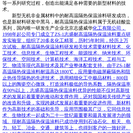
等一系列研究过程，创造出能满足各种需要的新型材料的技
术。
新型无机非金属材料中的耐高温隔热保温涂料研发成功，
也是新材料研发中黑马，耐高温隔热保温涂料属于无机硅酸盐
系列，国内唯一研发生产企业北京志盛威华
化工
有限公司，
1998年起公司专门成立了ZS-1志盛耐高温隔热保温涂料重点研
发实验室，组织了20多名化工精英，历时5年时间，经历上万
次试验。耐高温隔热保温涂料研发相关技术需要材料技术、化
工技术、信息技术、生物工程技术、能源技术、纳米技术、环
保技术、空间技术、计算机技术、海洋工程技术、工程与工
艺、物流等现代高新技术及其产业整体配套支持。由于ZS-1耐
高温隔热保温涂料耐温高达1800℃，应用量电磁屏蔽隔热和阻
止热传导隔热的先进技术，选用精细化工中极品材料：800目
以上的陶瓷空心微珠，打造涂料极低的导热系数，隔热保温率
在90%以上，志盛高温隔热保温涂料优异的性能不仅对高新技
术的发展起着重要的推动和支撑作用，还对我国相关传统产业
的改造和升级，实现跨越式发展起着重要的促进作用。新材料
作为高新技术的基础和先导，应用范围极其广泛，它同信息技
术、生物技术一起成为二十一世纪最重要和最具发展潜力的领
域。现耐高温隔热保温涂料已成功使用到石油石化、航天、电
力、轻工、
冶金
、交通、建筑等上，也得到客户的一致好评。