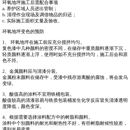
环氧地坪施工后需配合事项
a. 养护区域人员进出管制；
b. 清理作业现场及调借物品的归还；
c. 实际施工面积丈量及验收。
环氧地坪变色的预防
1、 环氧地坪在施工前应充分搅拌均匀。
复色漆中几种颜料的密度不同，在储存中重质颜料逐渐下沉，
轻质颜料逐渐上浮，使用时如不充分搅拌均匀，施工后会和原
色不符。
2、金属颜料应与清漆分装。
金属粉末颜料在储存中，受漆中残存游离酸的腐蚀，将会发乌
变绿。
3、酸值高的涂料不宜用铁桶包装。
酸值较高的清漆容易与铁质包装桶发生化学反应冒失清漆透明
度降低，颜色变深。
4、根据需要选择涂料配方中的树脂和颜料。
涂料中个别颜料的耐光和耐热性不好，有些树脂耐候性较差，
遇到光易变黄。