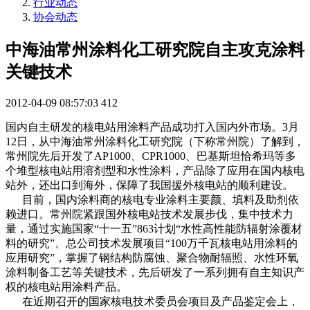
行业动态
协会动态
中海油常州涂料化工研究院自主攻克涂料
关键技术
2012-04-09 08:57:03
412
国内自主研发的核电站用涂料产品成功打入国内外市场。3月
12日，从中海油常州涂料化工研究院（下称常州院）了解到，
常州院先后开发了AP1000、CPR1000、巴基斯坦恰希玛等多
个堆型核电站用溶剂型和水性涂料，产品除了应用在国内核电
站外，还出口到海外，保障了我国援外核电站的顺利建设。
目前，国内涂料商的核电专业涂料主要颜、填料及助剂依
赖进口。常州院紧跟国外核电站技术发展步伐，集中技术力
量，通过实施国家“十一五”863计划“水性高性能防辐射涂覆材
料的研究”、总公司技术发展项目“100万千瓦核电站用涂料的
应用研究”，掌握了钢结构防腐蚀、聚合物耐辐照、水性环氧
涂料制备工艺等关键技术，先后研发了一系列拥有自主知识产
权的核电站用涂料产品。
在近期召开的国家核电技术委员会项目及产品鉴定会上，