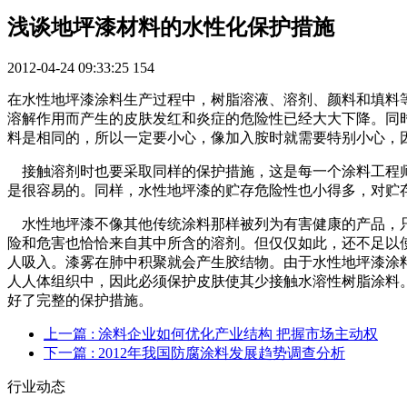
浅谈地坪漆材料的水性化保护措施
2012-04-24 09:33:25
154
在水性地坪漆涂料生产过程中，树脂溶液、溶剂、颜料和填料
溶解作用而产生的皮肤发红和炎症的危险性已经大大下降。同
料是相同的，所以一定要小心，像加入胺时就需要特别小心，
接触溶剂时也要采取同样的保护措施，这是每一个涂料工程师
是很容易的。同样，水性地坪漆的贮存危险性也小得多，对贮
水性地坪漆不像其他传统涂料那样被列为有害健康的产品，只
险和危害也恰恰来自其中所含的溶剂。但仅仅如此，还不足以
人吸入。漆雾在肺中积聚就会产生胶结物。由于水性地坪漆涂
人人体组织中，因此必须保护皮肤使其少接触水溶性树脂涂料
好了完整的保护措施。
上一篇
: 涂料企业如何优化产业结构 把握市场主动权
下一篇
: 2012年我国防腐涂料发展趋势调查分析
行业动态