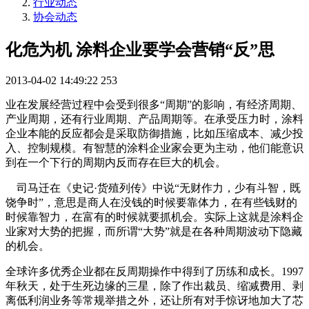
行业动态
协会动态
化危为机 涂料企业要学会营销“反”思
2013-04-02 14:49:22
253
业在发展经营过程中会受到很多“周期”的影响，有经济周期、
产业周期，还有行业周期、产品周期等。在承受压力时，涂料
企业本能的反应都会是采取防御措施，比如压缩成本、减少投
入、控制规模。有智慧的涂料企业家会更为主动，他们能意识
到在一个下行的周期内反而存在巨大的机会。
司马迁在《史记·货殖列传》中说“无财作力，少有斗智，既
饶争时”，意思是商人在没钱的时候要靠体力，在有些钱财的
时候靠智力，在富有的时候就要抓机会。实际上这就是涂料企
业家对大势的把握，而所谓“大势”就是在各种周期波动下隐藏
的机会。
全球许多优秀企业都在反周期操作中得到了历练和成长。1997
年秋天，处于生死边缘的三星，除了作出裁员、缩减费用、剥
离低利润业务等常规举措之外，还让所有对手惊讶地加大了芯