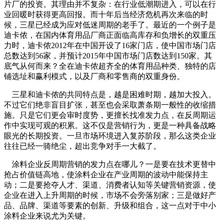
片厂的投资。其理由并不复杂：在行业低潮期进入，可以在行
业回暖时获得更高回报。而十年后当经济危机再次来临的时
候，三星已经成为应对低迷周期的老手了。最近的一个例子是
迪卡侬，在国内体育用品厂商正面临高库存和负增长的双重压
力时，迪卡侬2012年在中国开设了16家门店，使中国市场门店
总数达到56家，并预计2015年中国市场门店数达到150家。其
底气从何而来？全在迪卡侬超齐全的体育用品种类、独特的店
铺选址和赢利模式，以及厂商和零售商的双重身份。
三星和迪卡侬的共同特点是，越是困难时期，越加大投入。
不过它们绝非盲目扩张，甚至也会采取萧条期一般性的收缩措
施。只是它们更会审时度势，更擅长找准发力点，在反周期运
作中实现可观的积累。这不仅是营销行为，更是一种具备战略
眼光的长期投资。一旦市场环境进入复苏阶段，那么这类企业
往往已经一骑绝尘，超出竞争对手一大截了。
涂料企业反周期营销的发力点在哪儿？一是要在技术更替中
抢占价值链高地，使涂料企业在产业周期的波动中能保持主
动；二是要抢夺人才、渠道、消费者认知等关键营销资源，使
企业在进入上升周期的时候，市场不会旁落别家；三是做好产
品、品牌、渠道等要素的创新、升级和组合，这一点对于中小
涂料企业来说尤为关键。