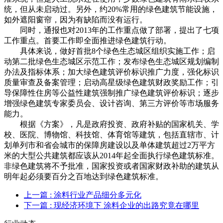
统，但从未启动过。另外，约20%常用的绿色建筑节能设施，
如外遮阳窗帘，因为有缺陷而没有运行。
同时，通报也对2013年的工作重点做了部署，提出了七项
工作重点。首要工作即全面推进绿色建筑行动。
具体来说，做好首批8个绿色生态城区组织实施工作；启
动第二批绿色生态城区示范工作；发布绿色生态城区规划编制
办法及指标体系；加大绿色建筑评价标识推广力度，强化标识
质量审查及备案管理；启动高星级绿色建筑财政奖励工作；引
导保障性住房等公益性建筑强制推广绿色建筑评价标识；逐步
增强绿色建筑专家委员会、设计咨询、第三方评价等市场服务
能力。
根据《方案》，凡是政府投资、政府补贴的国家机关、学
校、医院、博物馆、科技馆、体育馆等建筑，包括直辖市、计
划单列市和省会城市的保障房建设以及单体建筑超过2万平方
米的大型公共建筑都应该从2014年起全面执行绿色建筑标准。
非绿色建筑将不予批准，国家投资或者国家财政补助的建筑从
明年起必须要百分之百地达到绿色建筑标准。
上一篇
: 涂料行业产品细分多元化
下一篇
: 现经济环境下 涂料企业的出路究竟在哪里