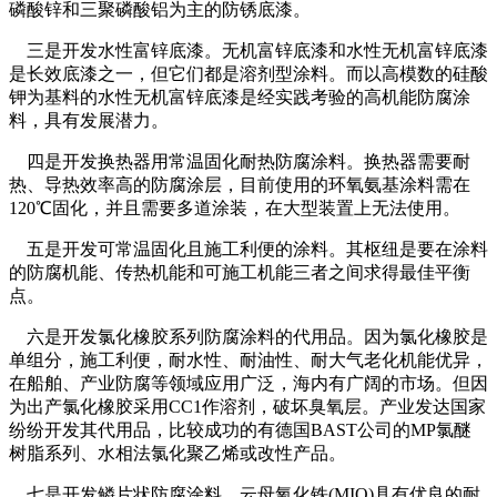
磷酸锌和三聚磷酸铝为主的防锈底漆。
三是开发水性富锌底漆。无机富锌底漆和水性无机富锌底漆
是长效底漆之一，但它们都是溶剂型涂料。而以高模数的硅酸
钾为基料的水性无机富锌底漆是经实践考验的高机能防腐涂
料，具有发展潜力。
四是开发换热器用常温固化耐热防腐涂料。换热器需要耐
热、导热效率高的防腐涂层，目前使用的环氧氨基涂料需在
120℃固化，并且需要多道涂装，在大型装置上无法使用。
五是开发可常温固化且施工利便的涂料。其枢纽是要在涂料
的防腐机能、传热机能和可施工机能三者之间求得最佳平衡
点。
六是开发氯化橡胶系列防腐涂料的代用品。因为氯化橡胶是
单组分，施工利便，耐水性、耐油性、耐大气老化机能优异，
在船舶、产业防腐等领域应用广泛，海内有广阔的市场。但因
为出产氯化橡胶采用CC1作溶剂，破坏臭氧层。产业发达国家
纷纷开发其代用品，比较成功的有德国BAST公司的MP氯醚
树脂系列、水相法氯化聚乙烯或改性产品。
七是开发鳞片状防腐涂料。云母氧化铁(MIO)具有优良的耐