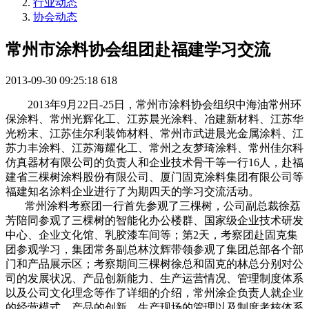
行业动态
协会动态
常州市涂料协会组团赴福建学习交流
2013-09-30 09:25:18
618
2013年9月22日-25日，常州市涂料协会组织中海油常州环
保涂料、常州光辉化工、江苏晨光涂料、冶建新材料、江苏华
光粉末、江苏佳尔利装饰材料、常州市武进晨光金属涂料、江
苏力丰涂料、江苏海耀化工、常州之友梦琦涂料、常州佳尔科
仿真器材有限公司的负责人和企业技术骨干等一行16人，赴福
建省三棵树涂料股份有限公司、厦门固克涂料集团有限公司等
福建知名涂料企业进行了为期四天的学习交流活动。
常州涂料考察团一行首先参观了三棵树，公司副总裁徐荔
芳陪同参观了三棵树的智能化办公楼群、国家级企业技术研发
中心、企业文化馆、乳胶漆车间等；第2天，考察团赴固克集
团参观学习，集团常务副总林汶辉带领参观了集团总部各个部
门和产品展示区；考察期间三棵树徐总和固克的林总分别对公
司的发展状况、产品创新能力、生产运营情况、管理制度体系
以及公司文化理念等作了详细的介绍，常州涂企负责人就企业
的经营模式、产品的创新、生产现场的管理以及制度考核体系