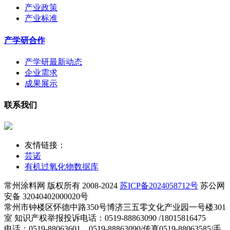
产业政策
产业标准
产学研合作
产学研最新动态
企业需求
成果展示
联系我们
友情链接：
芸诺
有机过氧化物数据库
常州涂料网 版权所有 2008-2024
苏ICP备2024058712号
苏公网
安备 32040402000020号
常州市钟楼区怀德中路350号博济三五零文化产业园一号楼301
室 知识产权举报投诉电话：0519-88863090 /18015816475
电话：0519-88063601，0519-88863090/传真0519-88063585/手