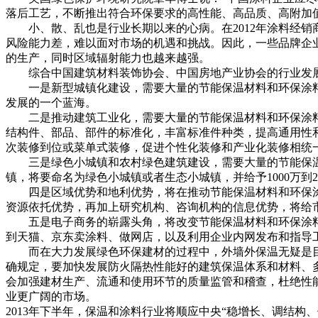
落后工艺，不断推出符合环保要求的高性能、高品质、高附加
小、散、乱也是行业长期以来的心病。在2012年涂料经销商现
风险能力差，难以面对市场的机遇和挑战。因此，一些品牌企
的生产，同时区域辐射能力也越来越强。
综合中国建筑材料装饰协会、中国房地产业协会的行业发展
一是新型城镇化建设，需要大量的节能保温材料和环保涂料
发展的一个蓝海。
二是推动建筑工业化，需要大量的节能保温材料和环保涂料
结构件、部品、部件的标准化，丰富标准件种类，提高通用性
次装修到位或菜单式装修，促进个性化装修和产业化装修相统
三是绿色小城镇和农村绿色建筑建设，需要大量的节能保温材
镇，将要命名为绿色小城镇或者生态小城镇，并给予1000万到
四是区域优势和地利优势，将在推动节能保温材料和环保涂
资源依托优势，再加上研究机构、咨询机构的信息优势，将给
五是电子商务的崭露头角，将改变节能保温材料和环保涂料
到天猫、京东卖涂料、做网店，以及利用企业内网发布和指导
而在大力发展绿色环保建材的过程中，外墙外保温无疑是目
确规定，要加快发展防火隔热性能好的建筑保温体系和材料、
会加强建材生产、流通和使用环节的质量监管和稽查，杜绝性
业更广阔的市场。
2013年下半年，保温和涂料行业将顺应中央“稳增长、调结构