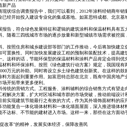
值新产品
状综合调查报告中，我们可以看到，2012年涂料经销商年销量
业已经开始投入建设专业化的集成基地。如富思特成都、北京基
报告，符合绿色发展特征和逻辑的建筑涂料和保温材料具有五
。随着三四线城市市场的逐步放量和新型城镇市场需求被挖掘，
。按照住房和城乡建设部等部门的工作推动，今后将加快建立促
和可置换性。同时加快发展建设工程的预制和装配技术，提高建
一。这样的话，节能环保型的保温材料和涂料产品肯定会得到优
料和环保涂料。按照《绿色建筑行动方案》规定，我国现有两
2000万元的补助。同时将设立乡土绿色建筑创新奖。在这样的鼓
料方面起到重要作用。如富思特总部在北京，既有中国房地产业
市场开拓带来更多便利。
传统的营销方式。工程服务、涂料辅料的综合销售方式有望走向
工程解决方案，扩大对区域和城市群的市场突破，推动前端设计
前实现建筑节能最行之有效的方式，作为其外墙饰面材料的应用
多功能复合一体化墙体材料和一体化墙面屋面，深入推进墙体材
能不达标、不节能的建材进入市场。这样一来，那些在这方面动
、促改革”的精神，发展实体经济，保障改善民