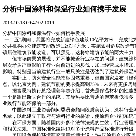
分析中国涂料和保温行业如何携手发展
2013-10-18 09:47:02
1019
分析中国涂料和保温行业如何携手发展
“十二五”期间，我国将完成新建绿色建筑10亿平方米，完成北
公共机构办公建筑节能改造1.2亿平方米，实施农村危房改造节能
镇居住建筑节能改造。可以预见，这将给建筑节能的两大主力
但市场前景的展现，并不能掩盖行业存在的问题：建筑涂料
层次矛盾严重影响了行业向前迈进的步伐，加上经营成本增加
影响。特别是当前建筑行业一般只关注是否达到了建筑外保温
实际上，防火安全性能指标固然重要，但自国家发布《绿色
点。以北京为例，建筑节能的要求提高到75%，未来有更多
据富思特执行总经理姜年超介绍，首先是保温材料的性能要求
一个是跟巴斯夫合作的系统，其导热要比普通的聚苯板低很多
业践行节能环保的一部分。
中国涂料工业协会顾问委员会顾问段质美认为，涂料行业与百
名录，以此建立了政府与涂料行业的桥梁，使涂料企业能系统
在环保方面，随着国内外多个法律法规的生效，行业管理将日
和相关法规。中国标准化组织也对多个涂料产品标准进行升级
美国绿色保护环境研究院章华博士说：“中国涂料企业应尽早