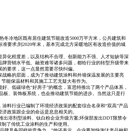
热冬冷地区既有居住建筑节能改造5000万平方米，公共建筑和
标准要求;到2020年末，基本完成北方采暖地区有改造价值的城
异化程度差，以及结构不合理、创新能力不强、人才短缺等深
品牌营销水平低、融资难等诸多问题，都给行业的转型升级带来
展的要求，这一点显然需要尽快纠偏。
战略的层面，成为了推动建筑涂料和外墙保温发展的主要亮
、节能保温材料和其施工工艺无疑大有作为。
好、低碳绿色“好房子”的概念，富思特推出了两个产品体系，
品板、装饰板系统，也会推动建筑节能的进步。当然这只是行
涂料行业已编制了环境经济政策的配套综合名录和“双高”产品
经济政策跟企业的命运是息息相关的。
出溶剂型涂料、钛白粉企业升级方案;环保部发出DDT限禁令
限制了传统工业涂料的生产和使用。
品牌具备同样的竞争力。”他还表示，企业要加快淘汰老品种和