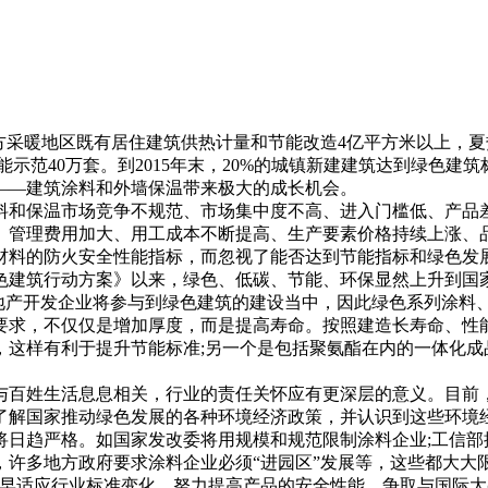
方采暖地区既有居住建筑供热计量和节能改造4亿平方米以上，夏
示范40万套。到2015年末，20%的城镇新建建筑达到绿色建筑
——建筑涂料和外墙保温带来极大的成长机会。
和保温市场竞争不规范、市场集中度不高、进入门槛低、产品差
、管理费用加大、用工成本不断提高、生产要素价格持续上涨、
材料的防火安全性能指标，而忽视了能否达到节能指标和绿色发
建筑行动方案》以来，绿色、低碳、节能、环保显然上升到国家
房地产开发企业将参与到绿色建筑的建设当中，因此绿色系列涂料
，不仅仅是增加厚度，而是提高寿命。按照建造长寿命、性能
，这样有利于提升节能标准;另一个是包括聚氨酯在内的一体化成
姓生活息息相关，行业的责任关怀应有更深层的意义。目前，
了解国家推动绿色发展的各种环境经济政策，并认识到这些环境
趋严格。如国家发改委将用规模和规范限制涂料企业;工信部推
，许多地方政府要求涂料企业必须“进园区”发展等，这些都大大
适应行业标准变化，努力提高产品的安全性能，争取与国际大