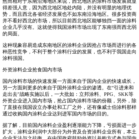
然而相对于东南沿海地区来说，西北地区的涂料市场发展就显
得差强人意，因为西北地区地处内陆，并没有明显的地理优
势，而且西北各省经济发展也不如东南沿海地区。很多投资商
并不看好西北的市场，所以目前西北地区能够独挡一面的涂料
企业几乎没有。这就使得我国涂料市场出现了东南强而西北弱
的局面。
这种现象容易造成东南地区的涂料企业因抢占市场而进行的各
种恶性竞争，不利于整个涂料行业的发展，也不利于我国走向
涂料强国。
外资涂料企业抢食国内市场
国内涂料市场的快速发展一方面来自于国内企业的快速成长，
另一方面则更多的来自于国外涂料企业的渗透。在“引进来和
走出去”战略实施以后，一大批如：立邦涂料、PPG、SKK等
外资企业进入国内市场，抢占国内涂料市场的份额，另外，除
了直接在我国设立办事处和工厂之外，还有像威士伯涂料那样
通过收购国内涂料企业达到进军国内市场的目的。
据了解，目前国内涂料企业盈利逐渐能力下降，亏损面进一步
扩大，涂料业利润中大部分为外资及合资涂料企业所有，本土
企业无法与之抗衡。在中国政府鼓励外资以并购方式参与国内