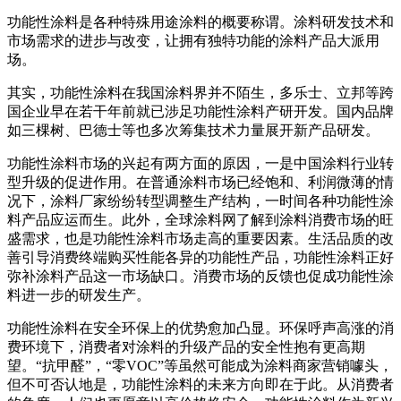
功能性涂料是各种特殊用途涂料的概要称谓。涂料研发技术和
市场需求的进步与改变，让拥有独特功能的涂料产品大派用
场。
其实，功能性涂料在我国涂料界并不陌生，多乐士、立邦等跨
国企业早在若干年前就已涉足功能性涂料产研开发。国内品牌
如三棵树、巴德士等也多次筹集技术力量展开新产品研发。
功能性涂料市场的兴起有两方面的原因，一是中国涂料行业转
型升级的促进作用。在普通涂料市场已经饱和、利润微薄的情
况下，涂料厂家纷纷转型调整生产结构，一时间各种功能性涂
料产品应运而生。此外，全球涂料网了解到涂料消费市场的旺
盛需求，也是功能性涂料市场走高的重要因素。生活品质的改
善引导消费终端购买性能各异的功能性产品，功能性涂料正好
弥补涂料产品这一市场缺口。消费市场的反馈也促成功能性涂
料进一步的研发生产。
功能性涂料在安全环保上的优势愈加凸显。环保呼声高涨的消
费环境下，消费者对涂料的升级产品的安全性抱有更高期
望。“抗甲醛”，“零VOC”等虽然可能成为涂料商家营销噱头，
但不可否认地是，功能性涂料的未来方向即在于此。从消费者