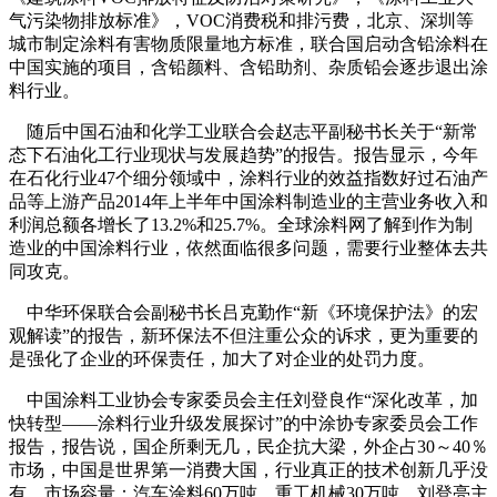
气污染物排放标准》，VOC消费税和排污费，北京、深圳等
城市制定涂料有害物质限量地方标准，联合国启动含铅涂料在
中国实施的项目，含铅颜料、含铅助剂、杂质铅会逐步退出涂
料行业。
随后中国石油和化学工业联合会赵志平副秘书长关于“新常
态下石油化工行业现状与发展趋势”的报告。报告显示，今年
在石化行业47个细分领域中，涂料行业的效益指数好过石油产
品等上游产品2014年上半年中国涂料制造业的主营业务收入和
利润总额各增长了13.2%和25.7%。全球涂料网了解到作为制
造业的中国涂料行业，依然面临很多问题，需要行业整体去共
同攻克。
中华环保联合会副秘书长吕克勤作“新《环境保护法》的宏
观解读”的报告，新环保法不但注重公众的诉求，更为重要的
是强化了企业的环保责任，加大了对企业的处罚力度。
中国涂料工业协会专家委员会主任刘登良作“深化改革，加
快转型——涂料行业升级发展探讨”的中涂协专家委员会工作
报告，报告说，国企所剩无几，民企抗大梁，外企占30～40％
市场，中国是世界第一消费大国，行业真正的技术创新几乎没
有。市场容量：汽车涂料60万吨，重工机械30万吨，刘登亮主