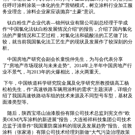
任呼吁涂料涂装一体化的生产营销模式，树立涂料行业加工服
务业理念，涂料企业家应该抛弃“土豪”意识。
钛白粉生产企业代表—锦州钛业有限公司副总经理于学成
作“中国氯化法钛白粉发展情况介绍”的报告，介绍了国内氯化
法的产量情况和工艺过程，对氯化法和硫酸法的工艺做了比
较，就当前我国氯化法工艺生产的现状及发展作了较深刻的分
析。
中国房地产研究会副会长童悦仲先生，为与会代表分享
了“房地产市场现状与未来走势”。2014年上半年中国房地产行
业不景气，与2013年的火爆相比，冰火两重天。
下午，中国铁道科学研究院金属及化学研究所教授级高工杨
松柏先生，作“高速铁路车辆用涂料的需求”主题演讲，详细介
绍了我国高速铁路动车组的技术来源及不同型号车型，基材及
面漆类型等。
随后，陕西宝塔山油漆股份有限公司技术总监刘宪文作“欧
美OEM汽车涂料的新进展”报告，大连裕祥科技集团公司技术
总监于清章作“我国重防腐涂料的现状及发展趋势”报告。佐敦
涂料（张家港）有限公司技术经理刘新做“大气污染治理政策