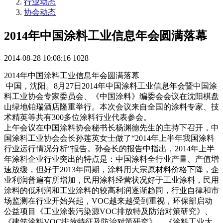
行业动态
协会动态
2014年中国涂料工业信息年会圆满落幕
2014-08-28 10:08:16
1028
2014年中国涂料工业信息年会圆满落幕
中国，沈阳。8月27日2014年中国涂料工业信息年会暨中国涂
料工业协会专家委员会、《中国涂料》编委会会议在沈阳棋盘
山绿地铂瑞酒店隆重举行。本次会议来自全国的涂料专家、技
术精英等共有300多位涂料行业代表参会。
上午会议在中国涂料协会秘书长杨渊德先生的主持下召开，中
国涂料工业协会会长孙莲英女士做了“2014年上半年我国涂料
行业运行情况分析”报告。孙会长的报告中指出，2014年上半
年涂料企业行业突出的特点是：中国涂料全行业产量、产值增
速放缓，但好于2013年同期，涂料用大宗原材料价格下降，企
业利润普遍有所增加，民用涂料经营状况好于工业涂料，民用
涂料的低利润和工业涂料的较高利润逐渐趋同，行业自律和市
场监测在行业开始兴起，VOC越来越受到重视，环保部启动
公益项目《工业涂装污染源VOC排放特及防治对策研究》、
《建筑涂料VOC排放特征及防治对策研究》，《涂料工业大