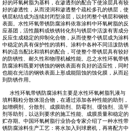
好的环氧树脂为基料，在渗透剂的配合下使涂层具有较
好的渗透性，从而浸润和渗透整个疏松多孔的锈层，使
锈层粘结成为连续封闭型涂层，以封闭整个锈层和钢铁
表面。水性环氧带锈防腐涂料依靠涂料中环氧树脂的反
应基团，活性颜料或铁锈转化剂与锈层中活泼有害成分
反应生成稳定的抑制化合物，从而使整个锈层成为涂料
中稳定的具有保护性的填料。涂料中各种不同活泼防锈
料的适当配比和填料的配合，可使整个带锈层具有较好
的防锈性、耐久性和物理机械性能。总之水性环氧带锈
防腐涂料既要对锈蚀的钢铁表面有良好的适应性，同时
也能在光洁的钢铁表面上形成能阻蚀的蚀化膜，从而起
到防锈作用。
水性环氧带锈防腐涂料主要是水性环氧树脂乳液与
填料颗粒分散体混合物，在通过添加各种性能的助剂，
如增稠剂、分散剂、成膜助剂、防霉剂、缓蚀剂、流平
剂等助剂，以达到要求的施工性能、成膜质量和稳定的
贮存期。中国环氧树脂行业协会专家介绍了一种水性带
锈防腐涂料生产工艺：将水加入到球磨机，再将配方中