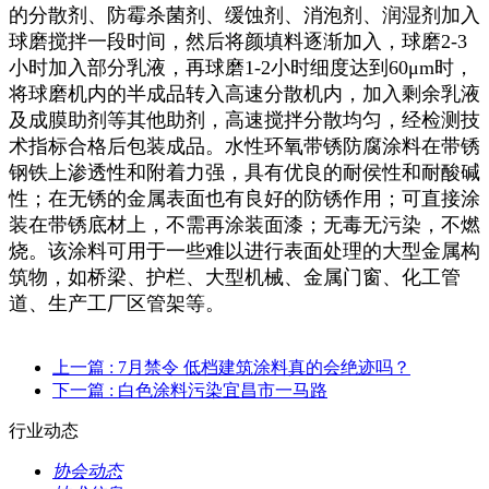
的分散剂、防霉杀菌剂、缓蚀剂、消泡剂、润湿剂加入
球磨搅拌一段时间，然后将颜填料逐渐加入，球磨2-3
小时加入部分乳液，再球磨1-2小时细度达到60μm时，
将球磨机内的半成品转入高速分散机内，加入剩余乳液
及成膜助剂等其他助剂，高速搅拌分散均匀，经检测技
术指标合格后包装成品。水性环氧带锈防腐涂料在带锈
钢铁上渗透性和附着力强，具有优良的耐侯性和耐酸碱
性；在无锈的金属表面也有良好的防锈作用；可直接涂
装在带锈底材上，不需再涂装面漆；无毒无污染，不燃
烧。该涂料可用于一些难以进行表面处理的大型金属构
筑物，如桥梁、护栏、大型机械、金属门窗、化工管
道、生产工厂区管架等。
上一篇
: 7月禁令 低档建筑涂料真的会绝迹吗？
下一篇
: 白色涂料污染宜昌市一马路
行业动态
协会动态