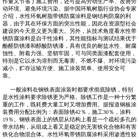
作量又节省了施工费用，还可提高劳动生产率、改善劳
动环境、避免环境污染。据中国环氧树脂行业协会专家
介绍，水性环氧树脂带锈防腐涂料是钢结构防腐的利
器，由于其在环保方面的突出性能，因此在资源型社会
建设的今天意义更为重大。另外，从技术角度看水性带
锈防腐涂料是自干性涂料，其性能指标与测试结果优于
酚醛防锈漆和醇酸防锈漆，具有优良的耐盐水性、耐腐
蚀性、附着力强、坚韧牢固，可与同类面漆配套使用，
特别是它以水为溶剂而无毒害、不燃不爆、对环境污染
减小，贮存运输方便、施工涂装简单、使用安全可
靠。
一般涂料在钢铁表面涂装时都要求彻底除锈，特别
是水性涂料要求除锈更为严格。除锈工作是一种十分繁
重的工作，既耗费大量工时又增加费用。据报道钢板涂
装费用分配比例为：表面除锈42％，施工30％，涂料
19％。钢铁表面上的锈层从结构上看是一个疏松多孔的
带水结构，从组成上看又是稳定的无害铁化合物和有害
铁化合物混合体。水性环氧带锈防腐涂料采用渗透性较