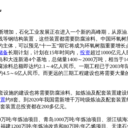
机
增加，石化工业发展正在进入一个新的高峰期，从原油
线等钢结构装置，这些装置都需要防腐涂料。中国环氧树
的主体，可以预见“十一五”期它将成为环氧树脂重要增长
储备
长期计划，计划在15年时间内，
投资
超过1000亿元
大连新港4个基地，总储量1400～2000万吨，相当于1
腐涂料总额即达约2.1～4亿人民币。一期工程已于2003
额约4.5～6亿人民币。而更远的三期工程建设也将需要大
设施的建设也将需要防腐涂料。如炼油及配套装置建设给
装置
约8套。到2020年我国需新增千万吨级炼油及配套装置约
套装置总投资都在200多亿元。
年炼油项目、青岛1000万吨/年炼油项目、浙江镇海200
福建1200万吨/年炼油改造和80万吨/年乙烯项目、天津石