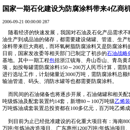
国家一期石化建设为防腐涂料带来4亿商
2006-09-21 00:00:00
287
随着经济的快速发展，我国对石油及石化产品需求不断
油生产到成品油的储存，都需要建设储罐、管道、生产
涂料带来巨大商机，而环氧树脂防腐涂料又是防腐涂料
日前，国家发改委等相关部门已制定了初步的
石油战略
基地。其中一期工程
包
括浙江镇海、舟山岙山、青岛黄岛和
项，如按每罐需防腐涂料150～200万人民币计算，需防
进行选址工作，计划储量近3000万吨，需防腐涂料总
输油管道、码头、消防水罐等也都需要防腐涂料。
而民间的石油储备也将逐步开展，石油储罐和相关配套
吨级炼油及配套装置约14套，新增80～100万吨级
乙烯
万吨炼油成套装置总投资都在100多亿元，百万吨乙烯成
到目前为止已经批准建设的石化重大项目有：海南800万吨/
万吨/年炼油改造项目、广东惠州1200万吨/年炼油项目、