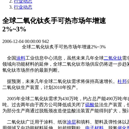
行业动态
行业动态
全球二氧化钛炙手可热市场年增速
2%~3%
2006-12-04 00:00:00
942
全球二氧化钛炙手可热市场年增速2%~3%
全国
涂料
工业信息中心消息，虽然未来几年全球
二氧化钛
需
领域向功能材料的延伸，全球二氧化钛市场供应仍将进一步趋
氧化钛市场所作的最新判断。
据预测，未来几年全球二氧化钛需求将保持高速增长。
杜邦
二氧化钛生产装置，计划2010年投产。
2005年全球二氧化钛需求为430万吨，约占总产能490万吨/
吨。过去两年由于西方公司降低或关闭了
硫酸
盐法生产装置，
为部分生产商通过脱瓶颈改造使盐酸法装置产能得到扩大，预计
二氧化钛广泛用于涂料、纸张
涂层
和填料、塑料及弹性体以
用领域又向功能材料延伸，如超细颗粒、
电子材料
、脱氮
催化