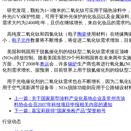
研究发现，颗粒为1~3微米的二氧化钛可应用于隔热涂料中，颗粒
外光(UV)保护性能，可用于紫外光保护的化妆品以及金属涂料
需求大约为2400吨/年，且仍在继续增长，来自化妆品的需求约
高纯度二氧化钛和四氯化钛（电子
陶瓷
使用材料）在绝缘陶
小，
电子元件
数量将不断增多，将促进二氧化钛需求增加，目前
美国和韩国用于脱氮催化剂的锐钛型二氧化钛需求接近顶峰
(NOx)排放控制。随着美国东部29个州和韩国将在未来两年实
方面，为了2008年
奥运
会，许多
锅炉
生产商也将进行氧化氮(N
化剂需求增长。据预测，目前世界上用于脱氮催化剂的锐钛型二氧
用于光电催化剂的二氧化钛需求也在不断增长，因为二氧化钛
用于空气清新调节设备等；NOx脱除功能则应用于公路铺设材
上一篇
: 关于国家新型涂料产业化基地企业及常州市涂
料协会会员2007年科技项目申报相关内容的通知
下一篇
: 嘉宝莉获得“国家免检产品”荣誉称号
行业动态