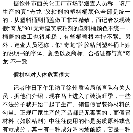
据徐州市西关化工厂市场部巡查人员称，该厂
生产的真
“
奇龙
”
胶粘剂的塑料桶颜色全部是统一
的，从塑料桶到桶盖做工非常精致，而记者发现装
假
“
奇龙
”901
无毒建筑胶粘剂的塑料桶颜色不统一，
桶盖的做工也很粗糙，有些桶盖根本拧不紧。另
外，巡查人员还称，假
“
奇龙
”
牌胶粘剂塑料桶上贴
的说明书的字体、颜色以及商标、合格证都与真
“
奇
龙
”
不一致。
假材料对人体危害很大
记者昨日下午采访了徐州质监局稽查队有关人
员，据他们介绍，现在马上进入了装潢旺季，一些
不法分子就开始干起了生产、销售假冒装饰材料的
勾当。正规厂家生产的产品都是无毒害的，而假冒
材料（如胶粘剂）中往往使用的都是劣质原料或含
有毒成分，其中有一种成分叫丙烯酰胺，它是一种