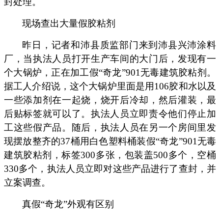
封处理。
现场查出大量假胶粘剂
昨日，记者和沛县质监部门来到沛县兴沛涂料
厂，当执法人员打开生产车间的大门后，发现有一
个大锅炉，正在加工假
“
奇龙
”901
无毒建筑胶粘剂。
据工人介绍说，这个大锅炉里面是用
106
胶和水以及
一些添加剂在一起烧，烧开后冷却，然后灌装，最
后贴标签就可以了。执法人员立即责令他们停止加
工这些假产品。随后，执法人员在另一个房间里发
现摆放整齐的
37
桶用白色塑料桶装假
“
奇龙
”901
无毒
建筑胶粘剂，标签
300
多张，包装盖
500
多个，空桶
330
多个，执法人员立即对这些产品进行了查封，并
立案调查。
真假
“
奇龙
”
外观有区别