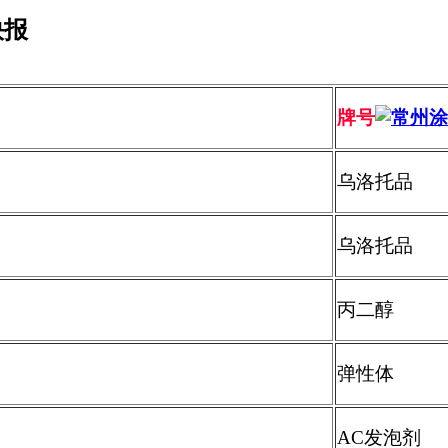
快报
牌号
乌洛托品
乌洛托品
丙二醇
弹性体
AC
发泡剂