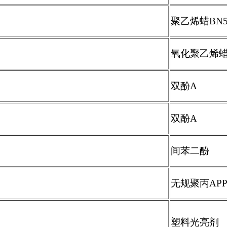
聚乙烯蜡
BN5
氧化聚乙烯
双酚
A
双酚
A
间苯二酚
无规聚丙
AP
塑料光亮剂