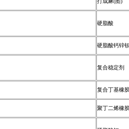
打成麻
(
图
)
硬脂酸
硬脂酸钙锌
复合稳定剂
复合丁基橡
聚丁二烯橡