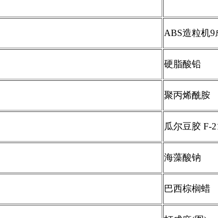
ABS
造粒机
9
硬脂酸铅
聚丙烯酰胺
瓜尔豆胶
F-2
海藻酸钠
巴西棕榈蜡