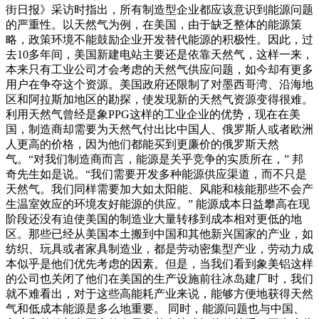
街日报》采访时指出，所有制造型企业都应该意识到能源问题
的严重性。以天然气为例，在美国，由于缺乏整体的能源策
略，政策环境不能鼓励企业开发替代能源的积极性。因此，过
去10多年间，美国新建电站主要还是依靠天然气，这样一来，
本来只有工业公司才会考虑的天然气供应问题，如今却有更多
用户在争夺这个资源。美国政府还限制了对墨西哥湾、沿海地
区和阿拉斯加地区的勘探，使发现新的天然气资源变得很难。
利用天然气曾经是象PPG这样的工业企业的优势，现在在美
国，制造商却需要为天然气付出比中国人、俄罗斯人或者欧洲
人更高的价格，因为他们都能买到更廉价的俄罗斯天然
气。“对我们制造商而言，能源是关乎竞争的实质所在，” 邦
奇先生如是说。“我们需要开发多种能源供应渠道，而不只是
天然气。我们同样需要加大如太阳能、风能和核能那些不会产
生温室效应的环境友好能源的供应。” 能源成本日益攀高在现
阶段还没有迫使美国的制造业大量转移到成本相对更低的地
区。那些已经从美国本土搬到中国和其他新兴国家的产业，如
纺织、玩具或者家具制造业，都是劳动密集型产业，劳动力成
本似乎是他们优先考虑的因素。但是，当我们看到象美铝这样
的公司也关闭了他们在美国的生产设施前往冰岛建厂时，我们
就不难看出，对于这些高能耗产业来说，能够方便地获得天然
气和低成本能源是多么地重要。 同时，能源问题也与中国、