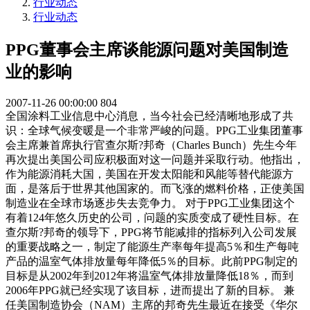
行业动态
行业动态
PPG董事会主席谈能源问题对美国制造
业的影响
2007-11-26 00:00:00
804
全国涂料工业信息中心消息，当今社会已经清晰地形成了共
识：全球气候变暖是一个非常严峻的问题。PPG工业集团董事
会主席兼首席执行官查尔斯?邦奇（Charles Bunch）先生今年
再次提出美国公司应积极面对这一问题并采取行动。他指出，
作为能源消耗大国，美国在开发太阳能和风能等替代能源方
面，是落后于世界其他国家的。而飞涨的燃料价格，正使美国
制造业在全球市场逐步失去竞争力。 对于PPG工业集团这个
有着124年悠久历史的公司，问题的实质变成了硬性目标。在
查尔斯?邦奇的领导下，PPG将节能减排的指标列入公司发展
的重要战略之一，制定了能源生产率每年提高5％和生产每吨
产品的温室气体排放量每年降低5％的目标。此前PPG制定的
目标是从2002年到2012年将温室气体排放量降低18％，而到
2006年PPG就已经实现了该目标，进而提出了新的目标。 兼
任美国制造协会（NAM）主席的邦奇先生最近在接受《华尔