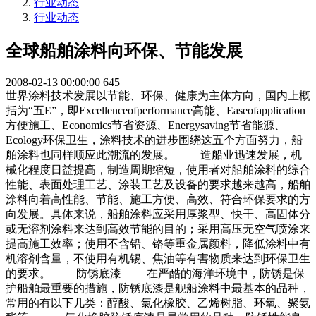
行业动态
行业动态
全球船舶涂料向环保、节能发展
2008-02-13 00:00:00
645
世界涂料技术发展以节能、环保、健康为主体方向，国内上概
括为“五E”，即Excellenceofperformance高能、Easeofapplication
方便施工、Economics节省资源、Energysaving节省能源、
Ecology环保卫生，涂料技术的进步围绕这五个方面努力，船
舶涂料也同样顺应此潮流的发展。 造船业迅速发展，机
械化程度日益提高，制造周期缩短，使用者对船舶涂料的综合
性能、表面处理工艺、涂装工艺及设备的要求越来越高，船舶
涂料向着高性能、节能、施工方便、高效、符合环保要求的方
向发展。具体来说，船舶涂料应采用厚浆型、快干、高固体分
或无溶剂涂料来达到高效节能的目的；采用高压无空气喷涂来
提高施工效率；使用不含铅、铬等重金属颜料，降低涂料中有
机溶剂含量，不使用有机锡、焦油等有害物质来达到环保卫生
的要求。 防锈底漆 在严酷的海洋环境中，防锈是保
护船舶最重要的措施，防锈底漆是舰船涂料中最基本的品种，
常用的有以下几类：醇酸、氯化橡胶、乙烯树脂、环氧、聚氨