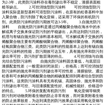
为2-3年，此类防污涂料存在毒剂渗出率不稳定，漆膜表面粗
糙等缺点。 2.可控消蚀型防污涂料 可控消蚀型防污
涂料实际是新型基料可溶型防污涂料，在原有的松香基料中加
入聚合物，防污剂除了氧化亚铜，还采用了环保的有机防污
剂。此类防污涂料的防污期效可达3-5年。 3.自抛光防污
涂料 自抛光防污涂料是通过丙烯酸聚合物在海水中的水
解或离子交换来保证防污剂的平稳渗出，从而达到防污目的，
机理与有锡自抛光防污涂料基本相同。可水解或离子交换的丙
烯酸聚合物主要有丙烯酸铜聚合物、丙烯酸锌聚合物、丙烯酸
硅氧烷聚合物三类。此类防污涂料的性能基本上达到有锡自抛
光防污涂料的性能，防污期效可达五年，具有抛光率和防污剂
渗出率可控，防污剂扩散层薄的特点。 4.可控消蚀与自抛
光结合型防污涂料 自抛光防污涂料固含量低，与底层旧
漆膜配套性差（一般需涂封闭涂层），价格高；而可控消蚀型
防污涂料的抛光率和防污剂渗出率可控性差，漆膜较软。通过
松香和可水解的丙烯酸聚合物的精确复配得到两者结合型的防
污涂料。这类防污涂料具有无有机锡、高固体份、抛光率和防
污剂渗出率可控、与旧漆膜配套性好、机械性能好、价格适中
的特点。 5.环保的复配有机防污剂 氧化亚铜等铜类
防污剂对动物类附着生物的防止非常有效，而对藻类附着生物
的防止效果较差，为达到满意的防污效果必须采用氧化亚铜与