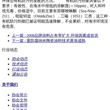
环保型有机防污剂复配的方法。 有机防污剂要具备以下
要求：有效性、在海水中很低的溶解度(＜10ppm)，对人和环
境无毒，价格适中。目前主要有异噻唑啉酮（Sea-Nine-
211），吡啶锌盐（OmideZinc），三嗪（1051）三类，这三种
有机防污剂都已被证明能迅速降解，不会累积，对海洋环境没
有危害。
上一篇
: 2008品牌涂料占有率扩大 环保因素成首选
下一篇
: 重防腐纳米陶瓷涂料技术逐渐成熟
行业动态
协会动态
技术信息
行业动态
通知公告
关于我们
协会简介
协会文件
协会管理