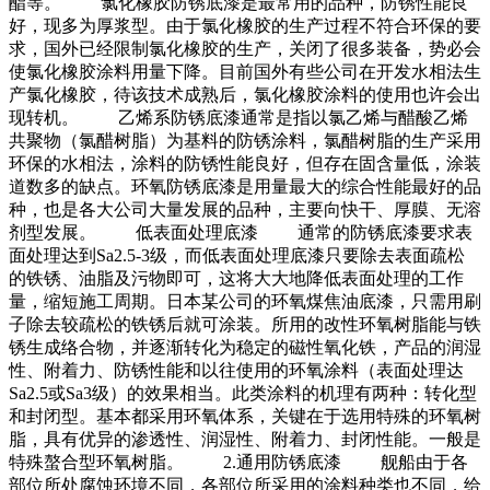
酯等。 氯化橡胶防锈底漆是最常用的品种，防锈性能良
好，现多为厚浆型。由于氯化橡胶的生产过程不符合环保的要
求，国外已经限制氯化橡胶的生产，关闭了很多装备，势必会
使氯化橡胶涂料用量下降。目前国外有些公司在开发水相法生
产氯化橡胶，待该技术成熟后，氯化橡胶涂料的使用也许会出
现转机。 乙烯系防锈底漆通常是指以氯乙烯与醋酸乙烯
共聚物（氯醋树脂）为基料的防锈涂料，氯醋树脂的生产采用
环保的水相法，涂料的防锈性能良好，但存在固含量低，涂装
道数多的缺点。环氧防锈底漆是用量最大的综合性能最好的品
种，也是各大公司大量发展的品种，主要向快干、厚膜、无溶
剂型发展。 低表面处理底漆 通常的防锈底漆要求表
面处理达到Sa2.5-3级，而低表面处理底漆只要除去表面疏松
的铁锈、油脂及污物即可，这将大大地降低表面处理的工作
量，缩短施工周期。日本某公司的环氧煤焦油底漆，只需用刷
子除去较疏松的铁锈后就可涂装。所用的改性环氧树脂能与铁
锈生成络合物，并逐渐转化为稳定的磁性氧化铁，产品的润湿
性、附着力、防锈性能和以往使用的环氧涂料（表面处理达
Sa2.5或Sa3级）的效果相当。此类涂料的机理有两种：转化型
和封闭型。基本都采用环氧体系，关键在于选用特殊的环氧树
脂，具有优异的渗透性、润湿性、附着力、封闭性能。一般是
特殊螯合型环氧树脂。 2.通用防锈底漆 舰船由于各
部位所处腐蚀环境不同，各部位所采用的涂料种类也不同，给