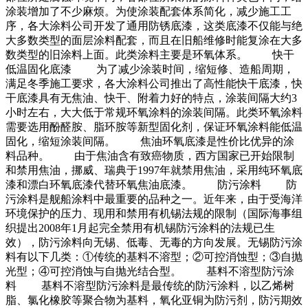
涂装增加了不少麻烦。为使涂装配套体系简化，减少施工工
序，各大涂料公司开发了通用防锈底漆，这类底漆不仅能与绝
大多数类型的面层涂料配套，而且在旧船维修时能复涂在大多
数类型的旧涂料上面。此类涂料主要是环氧体系。 快干
低温固化底漆 为了减少涂装时间，缩短修、造船周期，
满足冬季施工要求，各大涂料公司推出了高性能快干底漆，快
干底漆具有无焦油、快干、附着力好的特点，涂装间隔大约3
小时左右，大大低于常规环氧涂料的涂装间隔。此类环氧涂料
需要选用酚醛胺、脂环胺等新型固化剂，保证环氧涂料能低温
固化，缩短涂装间隔。 焦油环氧底漆是性价比优异的涂
料品种。 由于焦油含有致癌物质，西方国家已开始限制
和禁用焦油，挪威、瑞典于1997年就禁用焦油，采用纯环氧底
漆和漂白环氧底漆代替环氧焦油底漆。 防污涂料 防
污涂料是舰船涂料中最重要的品种之一。近年来，由于受海洋
环境保护的压力、现用和禁用有机锡法规的限制（国际海事组
织提出2008年1月起完全禁用有机锡防污涂料的法规已生
效），防污涂料向无锡、低毒、无毒的方向发展。无锡防污涂
料有以下几类：①传统的基料不溶型；②可控消蚀型；③自抛
光型；④可控消蚀与自抛光结合型。 基料不溶型防污涂
料 基料不溶型防污涂料是最传统的防污涂料，以乙烯树
脂、氯化橡胶等聚合物为基料，氧化亚铜为防污剂，防污期效