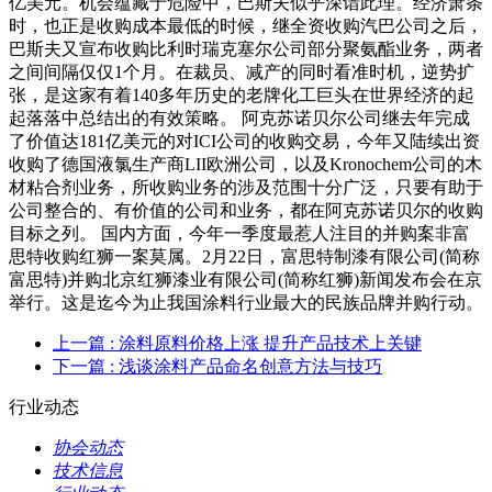
亿美元。机会蕴藏于危险中，巴斯夫似乎深谙此理。经济萧条
时，也正是收购成本最低的时候，继全资收购汽巴公司之后，
巴斯夫又宣布收购比利时瑞克塞尔公司部分聚氨酯业务，两者
之间间隔仅仅1个月。在裁员、减产的同时看准时机，逆势扩
张，是这家有着140多年历史的老牌化工巨头在世界经济的起
起落落中总结出的有效策略。 阿克苏诺贝尔公司继去年完成
了价值达181亿美元的对ICI公司的收购交易，今年又陆续出资
收购了德国液氯生产商LII欧洲公司，以及Kronochem公司的木
材粘合剂业务，所收购业务的涉及范围十分广泛，只要有助于
公司整合的、有价值的公司和业务，都在阿克苏诺贝尔的收购
目标之列。 国内方面，今年一季度最惹人注目的并购案非富
思特收购红狮一案莫属。2月22日，富思特制漆有限公司(简称
富思特)并购北京红狮漆业有限公司(简称红狮)新闻发布会在京
举行。这是迄今为止我国涂料行业最大的民族品牌并购行动。
上一篇
: 涂料原料价格上涨 提升产品技术上关键
下一篇
: 浅谈涂料产品命名创意方法与技巧
行业动态
协会动态
技术信息