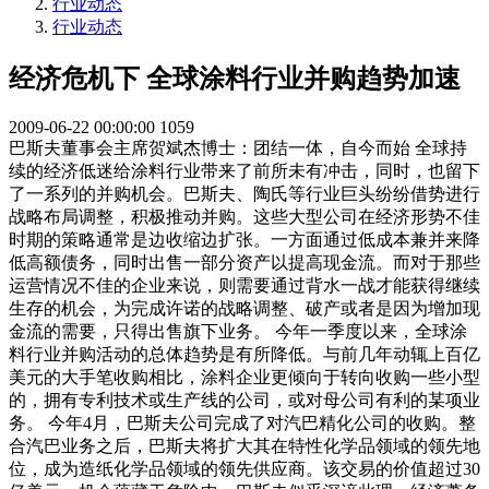
行业动态
行业动态
经济危机下 全球涂料行业并购趋势加速
2009-06-22 00:00:00
1059
巴斯夫董事会主席贺斌杰博士：团结一体，自今而始 全球持
续的经济低迷给涂料行业带来了前所未有冲击，同时，也留下
了一系列的并购机会。巴斯夫、陶氏等行业巨头纷纷借势进行
战略布局调整，积极推动并购。这些大型公司在经济形势不佳
时期的策略通常是边收缩边扩张。一方面通过低成本兼并来降
低高额债务，同时出售一部分资产以提高现金流。而对于那些
运营情况不佳的企业来说，则需要通过背水一战才能获得继续
生存的机会，为完成许诺的战略调整、破产或者是因为增加现
金流的需要，只得出售旗下业务。 今年一季度以来，全球涂
料行业并购活动的总体趋势是有所降低。与前几年动辄上百亿
美元的大手笔收购相比，涂料企业更倾向于转向收购一些小型
的，拥有专利技术或生产线的公司，或对母公司有利的某项业
务。 今年4月，巴斯夫公司完成了对汽巴精化公司的收购。整
合汽巴业务之后，巴斯夫将扩大其在特性化学品领域的领先地
位，成为造纸化学品领域的领先供应商。该交易的价值超过30