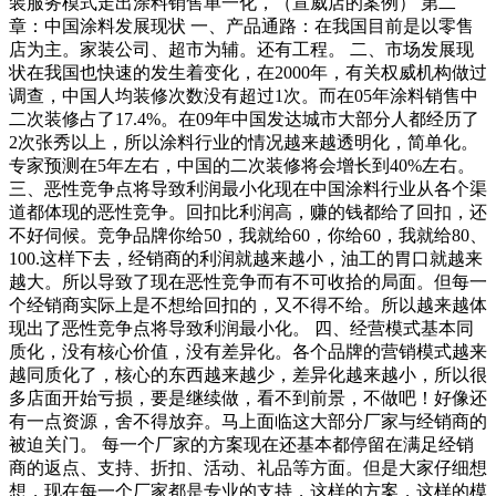
装服务模式走出涂料销售单一化，（宣威店的案例） 第二
章：中国涂料发展现状 一、产品通路：在我国目前是以零售
店为主。家装公司、超市为辅。还有工程。 二、市场发展现
状在我国也快速的发生着变化，在2000年，有关权威机构做过
调查，中国人均装修次数没有超过1次。而在05年涂料销售中
二次装修占了17.4%。在09年中国发达城市大部分人都经历了
2次张秀以上，所以涂料行业的情况越来越透明化，简单化。
专家预测在5年左右，中国的二次装修将会增长到40%左右。
三、恶性竞争点将导致利润最小化现在中国涂料行业从各个渠
道都体现的恶性竞争。回扣比利润高，赚的钱都给了回扣，还
不好伺候。竞争品牌你给50，我就给60，你给60，我就给80、
100.这样下去，经销商的利润就越来越小，油工的胃口就越来
越大。所以导致了现在恶性竞争而有不可收拾的局面。但每一
个经销商实际上是不想给回扣的，又不得不给。所以越来越体
现出了恶性竞争点将导致利润最小化。 四、经营模式基本同
质化，没有核心价值，没有差异化。各个品牌的营销模式越来
越同质化了，核心的东西越来越少，差异化越来越小，所以很
多店面开始亏损，要是继续做，看不到前景，不做吧！好像还
有一点资源，舍不得放弃。马上面临这大部分厂家与经销商的
被迫关门。 每一个厂家的方案现在还基本都停留在满足经销
商的返点、支持、折扣、活动、礼品等方面。但是大家仔细想
想，现在每一个厂家都是专业的支持，这样的方案，这样的模