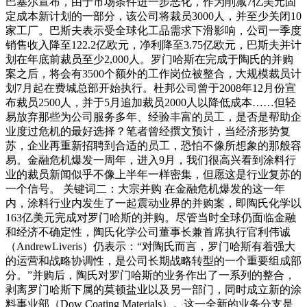
巴塞尔宣布，由于市场条件进一步恶化，作为削减7亿美元固
定成本新计划的一部分，该公司将裁员3000人，并至少关闭10
家工厂。巴斯夫表示受全球化工品需求下滑影响，公司一季度
销售收入降至122.2亿欧元，净利降至3.75亿欧元，巴斯夫并计
划在年底前裁员至少2,000人。罗门哈斯在完成于陶氏的并购
案之后，将会有3500个额外的工作岗位被整合，大规模裁员计
划7月起在费城总部开始执行。杜邦公司曾于2008年12月份宣
布裁员2500人，并于5月追加裁员2000人以降低成本……但轻
易放弃那些为公司服务多年、经验丰富的员工，是否是帮助企
业度过危机的最好选择？笔者曾经撰文预计，当经济形势复
苏，企业再重新招聘到合适的员工，恐怕不像所想象的那般容
易。金融危机爆发一周年，进入9月，我们很高兴看到涂料行
业的裁员新闻似乎不像上半年一样密集，但愿这是行业复苏的
一个信号。 关键词二：大宗并购 在金融危机爆发的这一年
内，涂料行业内发生了一起震动业界的并购案，即陶氏化学以
163亿美元完成对罗门哈斯的并购。尽管当时全球仍面临金融
和经济不确定性，陶氏化学公司董事长兼首席执行官利伟诚
（AndrewLiveris）仍表示：“对陶氏而言，罗门哈斯有着强大
的运营和战略协调性，是公司长期战略转型的一个重要组成部
分。”并购后，陶氏对罗门哈斯的业务作出了一系列的整合，
剥离罗门哈斯下属的莫顿盐业以及另一部门，同时成立新的涂
料事业部（Dow Coating Materials）。这一全新的业务分支是