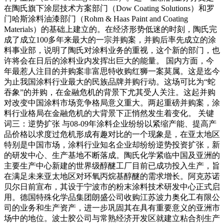
在陶氏旗下涂层技术方案部门（Dow Coating Solutions）和罗
门哈斯涂料油漆部门（Rohm & Haas Paint and Coating
Materials）的基础上建立的。在经济形势低迷的时刻，陶氏完
成了成立100多年来最大的一宗并购案，并购后率先成立的涂
料事业部，说明了陶氏对涂料业务的重视，这个新的部门，也
许将会在日后的涂料业内发挥出巨大的能量。 国内方面，今
年最惹人注目的并购案非富思特收购红狮一案莫属。这是迄今
为止我国涂料行业最大的民族品牌并购行动。这场可比为“蛇
吞象”的并购，在金融危机的背景下尤其受人关注。这起并购
对改变中国涂料市场竞争格局意义重大。两起重磅并购案，涂
料行业格局在金融危机的大背景下正悄然发生着变化。 关键
词三：逆势扩张 与08-09年涂料企业纷纷以紧缩产能、提高产
品价格以求度过危机形成有趣对比的一个现象是，在亚太地区
特别是中国市场，涂料行业知名企业却纷纷逆势投资扩张，新
的研发中心、生产基地不断落成。陶氏化学紧临中国及亚洲的
主要生产中心新建的世界级醇醚工厂目前已成功投入生产，旨
在满足未来亚太地区对环氧丙烷基醇醚的需求增长。阿克苏诺
贝尔日前宣布，其设于宁波市的粉末涂料技术研发中心正式启
用。德国特殊化学品集团朗盛公司收购江苏波力奥化工有限公
司的业务和生产资产，进一步巩固其在具有重要意义的亚洲市
场中的地位。波士胶公司与常熟经济开发区就建立粘合剂生产