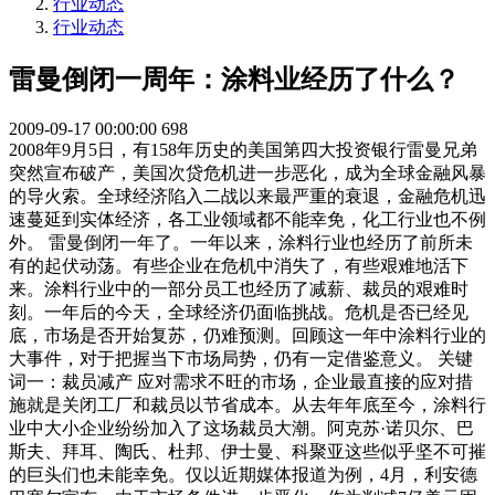
行业动态
行业动态
雷曼倒闭一周年：涂料业经历了什么？
2009-09-17 00:00:00
698
2008年9月5日，有158年历史的美国第四大投资银行雷曼兄弟
突然宣布破产，美国次贷危机进一步恶化，成为全球金融风暴
的导火索。全球经济陷入二战以来最严重的衰退，金融危机迅
速蔓延到实体经济，各工业领域都不能幸免，化工行业也不例
外。 雷曼倒闭一年了。一年以来，涂料行业也经历了前所未
有的起伏动荡。有些企业在危机中消失了，有些艰难地活下
来。涂料行业中的一部分员工也经历了减薪、裁员的艰难时
刻。一年后的今天，全球经济仍面临挑战。危机是否已经见
底，市场是否开始复苏，仍难预测。回顾这一年中涂料行业的
大事件，对于把握当下市场局势，仍有一定借鉴意义。 关键
词一：裁员减产 应对需求不旺的市场，企业最直接的应对措
施就是关闭工厂和裁员以节省成本。从去年年底至今，涂料行
业中大小企业纷纷加入了这场裁员大潮。阿克苏·诺贝尔、巴
斯夫、拜耳、陶氏、杜邦、伊士曼、科聚亚这些似乎坚不可摧
的巨头们也未能幸免。仅以近期媒体报道为例，4月，利安德