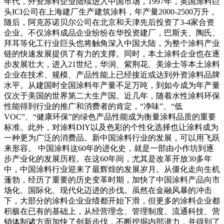
年代，外资涂料企业陆续进入中国市场，1997年，英国涂料巨
头ICI公司在上海建厂生产建筑涂料，年产量2000-2500万升，
随后，阿克苏诺贝尔公司在北京和天津先后投资了3-4家合资
企业。不仅涂料成品企业纷纷在华投资建厂，巴斯夫、陶氏、
拜耳等化工行业巨头也将触角深入中国大陆，为整个涂料产业
链的快速发展提供了有力的支撑。同时，本土涂料企业也在逐
步发展壮大，进入21世纪，华润、紫荆花、美涂士等本土涂料
企业在技术、规模、产品性能上已经接近或达到外资涂料品牌
水平。从建国时全国涂料年产量不足万吨，到如今成为年产量
仅次于美国的世界第二大生产国。近几年，随着水性涂料环保
性能得到行业的推广和消费者的肯定，“净味”、“低
VOC”、“健康环保”的绿色产品性能成为衡量涂料品质的重要
标准。此外，对涂料DIY以及色彩的个性化选择也让涂料成为
一种更为广泛的消费品。新中国涂料行业的发展，可以用飞跃
来形容。 中国涂料这60年的进化史，就是一部由小作坊到逐
步产业化的发展历程。在这60年间，尤其是改革开放30多年
中，中国涂料行业迎来了最辉煌的发展岁月。从僵化走向生机
蓬勃，经历了重要的历史变革时期，加快了中国涂料产品向市
场化、国际化、现代化迈进的步伐。虽然在金融风暴的冲击
下，大部分的涂料企业业绩都开始下滑，但更多的涂料企业都
积极在已有的基础上，从经营理念、管理制度、流通科技、营
销体制诸方面加快了创新步伐，不断挖掘内部潜力，并得到了