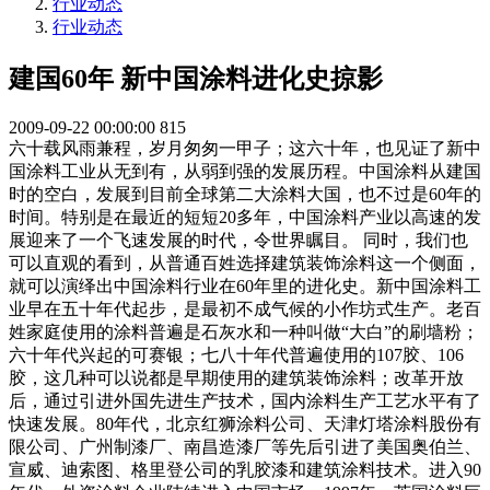
行业动态
行业动态
建国60年 新中国涂料进化史掠影
2009-09-22 00:00:00
815
六十载风雨兼程，岁月匆匆一甲子；这六十年，也见证了新中
国涂料工业从无到有，从弱到强的发展历程。中国涂料从建国
时的空白，发展到目前全球第二大涂料大国，也不过是60年的
时间。特别是在最近的短短20多年，中国涂料产业以高速的发
展迎来了一个飞速发展的时代，令世界瞩目。 同时，我们也
可以直观的看到，从普通百姓选择建筑装饰涂料这一个侧面，
就可以演绎出中国涂料行业在60年里的进化史。新中国涂料工
业早在五十年代起步，是最初不成气候的小作坊式生产。老百
姓家庭使用的涂料普遍是石灰水和一种叫做“大白”的刷墙粉；
六十年代兴起的可赛银；七八十年代普遍使用的107胶、106
胶，这几种可以说都是早期使用的建筑装饰涂料；改革开放
后，通过引进外国先进生产技术，国内涂料生产工艺水平有了
快速发展。80年代，北京红狮涂料公司、天津灯塔涂料股份有
限公司、广州制漆厂、南昌造漆厂等先后引进了美国奥伯兰、
宣威、迪索图、格里登公司的乳胶漆和建筑涂料技术。进入90