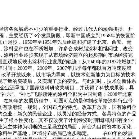
民经济各领域必不可少的重要行业。经过几代人的顽强拼搏、开
主要经历了3个发展阶段，即新中国成立到1958年的恢复阶
正起步，1950年至1951年先后组建和扩建了北京、西安、青
，涂料品种也在不断增加，许多合成树脂涂料相继问世，改变
期间，涂料行业逐步实现了从市场经济建立的起步期向市场经济完
地反映出涂料行业发展的轨迹：从1949年的7183吨增加到
了2年时间；2005年、2006年、2007年几乎每年都以百万吨速度增
升。改革开放以来，以市场为导向，以技术创新能力为目标的技术
现了量的突破后，又实现了质的变化。与此同时，技术创新体系
少企业还承担了国家级科研攻关项目，并获得了科技成果奖，具
六”、“神七”飞船所用的涂料全部为中国制造；2008年北京
在60年的发展历程中，可圈可点的是体制改革给涂料行业带
具有政府统一规划，全国布点的特点。改革开放后，国有涂料企
的企业；新兴的民营企业，以灵活的经营方式、各具特色的产品
生了根本性变化，其不仅改变了计划经济时期我国以国有企业
业为主体转为明晰的三足鼎立的局面，渐变为目前资本多元化，
涂料生产基地，区域分布格局已逐步稳定。 在60年的发展