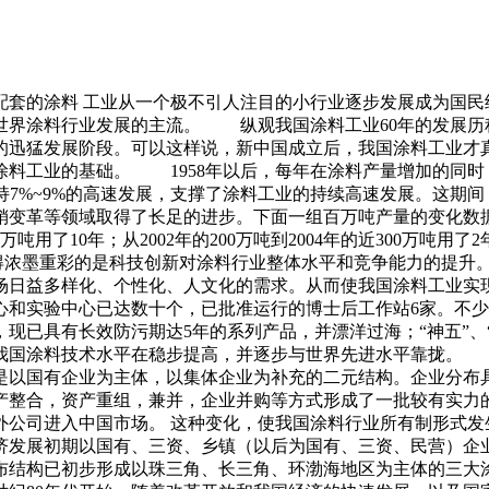
配套的涂料 工业从一个极不引人注目的小行业逐步发展成为国
界涂料行业发展的主流。 纵观我国涂料工业60年的发展历程，
至现在的迅猛发展阶段。可以这样说，新中国成立后，我国涂料工业才真
涂料工业的基础。 1958年以后，每年在涂料产量增加的同时
保持7%~9%的高速发展，支撑了涂料工业的持续高速发展。这
变革等领域取得了长足的进步。下面一组百万吨产量的变化数据直观
200万吨用了10年；从2002年的200万吨到2004年的近300万吨用
，值得浓墨重彩的是科技创新对涂料行业整体水平和竞争能力的提
场日益多样化、个性化、人文化的需求。从而使我国涂料工业实
心和实验中心已达数十个，已批准运行的博士后工作站6家。不
已具有长效防污期达5年的系列产品，并漂洋过海；“神五”、“神
我国涂料技术水平在稳步提高，并逐步与世界先进水平靠拢。 
是以国有企业为主体，以集体企业为补充的二元结构。企业分布
产整合，资产重组，兼并，企业并购等方式形成了一批较有实力
外公司进入中国市场。 这种变化，使我国涂料行业所有制形式发
济发展初期以国有、三资、乡镇（以后为国有、三资、民营）企
布结构已初步形成以珠三角、长三角、环渤海地区为主体的三大