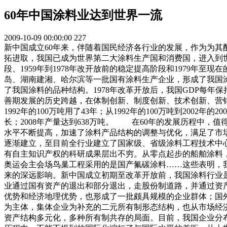
60年中国涂料业达到世界一流
2009-10-09 00:00:00
227
新中国成立60年来，伴随着国民经济各行业的发展，作为为其
拓进取，我国已成为世界第二大涂料生产国和消费国，进入到世
段、1959年到1978年改开放前的稳定提高阶段和1979年
岛、湖南建湘、哈尔滨等一批国有涂料生产企业，形成了我国
了我国涂料的品种结构。1978年改革开放后，我国GDP每年
善期发展的历史跨越，在体制创新、制度创新、技术创新、营销
1992年的100万吨用了43年；从1992年的100万吨到2002年的
长；2008年产量达到638万吨。 在60年的发展历程中
水平不断提高，加速了涂料产品结构的调整与优化，满足了市
逐渐建立，至目前全行业建立了国家级、省级涂料工程技术中
有自主知识产权的科研成果层出不穷。从零点起步的船舶涂料，现
奥运会主会场鸟巢工程采用的是国产氟碳涂料……这些表明，
来的深远影响。新中国成立初期至改革开放前，我国涂料行业
业通过国有资产的退出和部分退出，走股份制道路，并通过资
优势和经济地理优势，也形成了一批颇具规模的企业群体；国
为主体，集体企业为补充的二元所有制形态结构，也从市场经
资产结构多元化，多种所有制共存的局面。目前，我国企业分