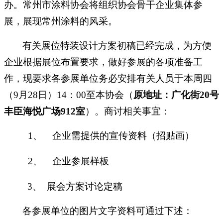
办。常州市涂料协会将组织协会骨干企业集体参
展，展现常州涂料的风采。
有关展位特装设计方案初稿已经完成，为方便
企业根据展位布置要求，做好参展的各项准备工
作，现要求各参展单位务必安排有关人员于本周四
（
9
月
28
日）
14
：
00
至本协会（
原地址：广化街
20
号
丰臣海悦广场
912
室
）。商讨相关事宜：
1、
企业需提供的宣传资料（招贴画）
2、
企业参展样板
3
、
展会方案讨论定稿
各参展单位的图片文字资料可通过下述：