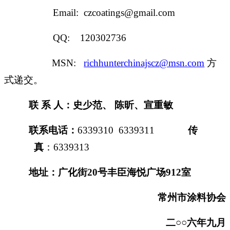
Email: czcoatings@gmail.com
QQ: 120302736
MSN:
richhunterchinajscz@msn.com
方
式递交。
联
系
人：史少范、
陈昕、宣重敏
联系电话：
6339310 6339311
传
真
：
6339313
地址：广化街
20
号丰臣海悦广场
912
室
常州市涂料协会
二○○六年九月