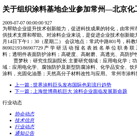
关于组织涂料基地企业参加常州—北京化
2009-07-07 00:00:00
927
为帮助企业提升技术创新能力，促进科技成果的转化，由常州
供技术支撑和帮助。对涂料企业来说，是促进企业技术创新能力
月14日下午1：30（星期二） 会议地点：常武中路801号，科教
86902193/86907729 产 学 研 活 动 报 名 表 姓
料；透明件表面防护涂料；高硬度、高耐磨、高透光、高防护性
贾梦秋：研究生院副院长 主要研究领域：应用电化学；功能
域：应用电化学、腐蚀防护及新型防腐涂料、化学品安全、饮用
涂料，光固化油墨；天然高分子材料改性与应用。 常州市涂料协会
上一篇
: 世界涂料巨头发布国际色彩流行趋势
下一篇
: 上海世博商机巨大 涂料企业面临发展新命题
行业动态
协会动态
技术信息
行业动态
通知公告