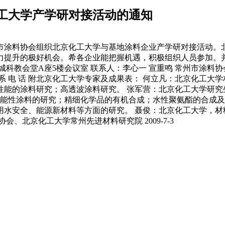
工大学产学研对接活动的通知
市涂料协会组织北京化工大学与基地涂料企业产学研对接活动。
提升的极好机会。希各企业能把握机遇，积极组织人员参加。并填
城科教会堂A座5楼会议室 联系人：李心一 宣重鸣 常州市涂料协会 二
 名 单 位 职 务 联 系 电 话 附北京化工大学专家及成果表： 何立凡
能的涂料研究；高透波涂料研究。 张军营：北京化工大学研究
性涂料的研究；精细化学品的有机合成；水性聚氨酯的合成及改
水安全、能源新材料等方面的研究。 聂俊：北京化工大学，材料
、北京化工大学常州先进材料研究院 2009-7-3