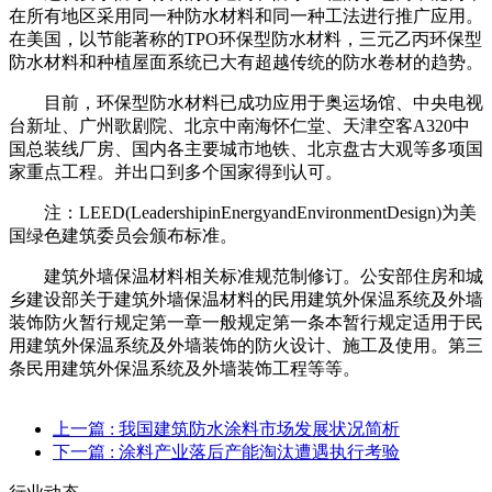
在所有地区采用同一种防水材料和同一种工法进行推广应用。
在美国，以节能著称的TPO环保型防水材料，三元乙丙环保型
防水材料和种植屋面系统已大有超越传统的防水卷材的趋势。
目前，环保型防水材料已成功应用于奥运场馆、中央电视
台新址、广州歌剧院、北京中南海怀仁堂、天津空客A320中
国总装线厂房、国内各主要城市地铁、北京盘古大观等多项国
家重点工程。并出口到多个国家得到认可。
注：LEED(LeadershipinEnergyandEnvironmentDesign)为美
国绿色建筑委员会颁布标准。
建筑外墙保温材料相关标准规范制修订。公安部住房和城
乡建设部关于建筑外墙保温材料的民用建筑外保温系统及外墙
装饰防火暂行规定第一章一般规定第一条本暂行规定适用于民
用建筑外保温系统及外墙装饰的防火设计、施工及使用。第三
条民用建筑外保温系统及外墙装饰工程等等。
上一篇
: 我国建筑防水涂料市场发展状况简析
下一篇
: 涂料产业落后产能淘汰遭遇执行考验