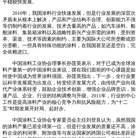
平稳较快发展。
2010年，我国涂料行业快速发展，但是行业发展的深层次
矛盾未从根本上解决，产品和产业结构不合理、创新能力不强
等仍制约着行业的发展。技术含量高的产品，如汽车涂料、船
舶涂料、集装箱涂料以及战略性新兴产业所需的涂料，受到资
本、渠道、技术等因素的制约，主要为国际大公司所垄断或部
分垄断。一些具有特殊功能的涂料，在我国甚至还是空白，完
全依赖进口。
中国涂料工业协会理事长孙莲英表示，对于已成为全球涂
料产量第一的中国涂料业来说，摆在我们面前的中心课题是如
何使中国成为世界涂料强国。孙莲英指出，下一步，全行业要
以科学发展观为出发点，转变经济发展方式，由传统产业向现
代产业体系转变，鼓励企业技术创新，增强企业品牌意识，加
速产品、企业、行业的结构调整与升级。2011年，行业的中心
工作是提高涂料产业的核心竞争力和抗风险能力，为“十二
五”时期发展开好局、起好步。
中国涂料工业协会专家委员会主任刘登良认为，虽然我国
的涂料产量已居全球第一位，但是行业发展的质量还不高，涂
料企业的利润率、附加值等与发达国家的跨国公司相比差距还