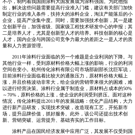
不小，制约着我国由涂料大国发展成为涂料强国。为此他指
出，解决这些问题需要提高行业准入门槛，建议有关部门加快
制定行业的准入条件，扶持大的涂料企业，淘汰产能落后的小
企业，提高产业集中度。同时，需要加强技术创新，其一是建
立创新平台，加强省级、国家级工程技术研发中心的申报；其
二是培养人才，尤其是创新型人才的培养。科技创新的核心是
人才，国内企业与跨国公司竞争力最大的差距之一是人才的质
量和人力资源管理。
2011年涂料行业面临的另一个难题是企业利润的下降。与
其他行业一样，受到原材料价格大幅上涨的影响，行业的利润
空间在变小。杭州传化涂料有限公司市场部副部长沈巨军说，
目前涂料行业面临着比较大的通胀压力，原材料价格大幅上
涨，并且价格波动非常大，给企业的营销带来很大的困难，难
以进行经营决策。涂料行业属于制造业，原材料占成本的50%
～70%，原料价格的上涨，使企业的利润受到挤压。面对这种
情况，传化涂料提出2011年的发展战略：优化产品结构，大力
进行新产品研发，实现技术突破，改造现有工艺，开拓新市
场，提升品牌价值，抓好服务。此外，该公司还提出技术创
新、营销突破、运营提升、基础夯实的工作目标。
涂料产品在国民经济发展中应用广泛，其发展不仅受到国