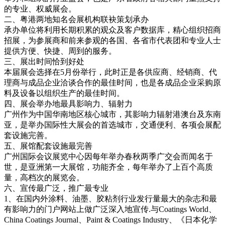
的专业、权威展会。
二、粤港两地知名会展机构联袂策划承办
承办单位将利用长期积累的观众及客户数据库，精心组织招商
招展，为参展商和前来参观的各国、各省市代表团和专业人士
提供方便、快捷、周到的服务。
三、展出时间恰到好处
本届展会选择在5月份举行，此时正是各供应商、经销商、代
理商与成品企业洽谈合作的最佳时间，也是各成品企业采购原
料及设备以组织生产的最佳时间。
四、展会举办地最具影响力、辐射力
广州作为中国华南地区核心城市，其影响力辐射港澳台及东南
亚，是举办国际性大展会的首选城市，交通便利、各项会展配
套设施完善。
五、展馆配套设施最完善
广州国际会议展览中心因每年举办春秋两季广交会而闻名于
世，是亚洲第一大展馆，功能齐全，每年举办了上百个高质
量，高档次的展览会。
六、宣传最广泛，推广最专业
1、在国内外涂料、油墨、胶粘剂行业发行量最大的杂志和最
有影响力的门户网站上做广泛深入地宣传.与Coatings World、
China Coatings Journal、Paint & Coatings Industry、《日本化学