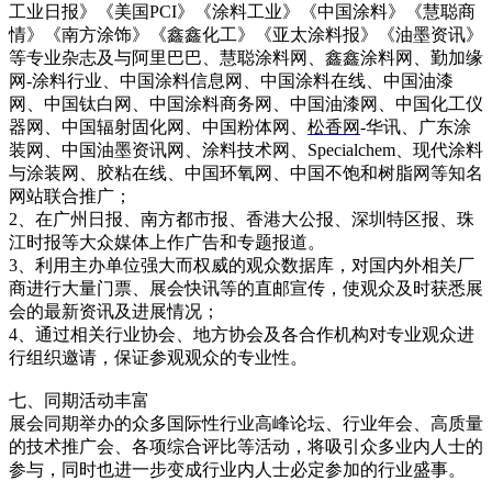
工业日报》《美国PCI》《涂料工业》《中国涂料》《慧聪商
情》《南方涂饰》《鑫鑫化工》《亚太涂料报》《油墨资讯》
等专业杂志及与阿里巴巴、慧聪涂料网、鑫鑫涂料网、勤加缘
网-涂料行业、中国涂料信息网、中国涂料在线、中国油漆
网、中国钛白网、中国涂料商务网、中国油漆网、中国化工仪
器网、中国
辐射固化
网、中国粉体网、
松香网
-
华讯、
广东涂
装网、中国油墨资讯网、涂料技术网、Specialchem、现代涂料
与涂装网、胶粘在线、中国环氧网、中国不饱和树脂网等知名
网站联合推广；
2、在广州日报、南方都市报、香港大公报、深圳特区报、珠
江时报等大众媒体上作广告和专题报道。
3、利用主办单位强大而权威的观众数据库，对国内外相关厂
商进行大量门票、展会快讯等的直邮宣传，使观众及时获悉展
会的最新资讯及进展情况；
4、通过相关行业协会、地方协会及各合作机构对专业观众进
行组织邀请，保证参观观众的专业性。
七、同期活动丰富
展会同期举办的众多国际性行业高峰论坛、行业年会、高质量
的技术推广会、各项综合评比等活动，将吸引众多业内人士的
参与，同时也进一步变成行业内人士必定参加的行业盛事。