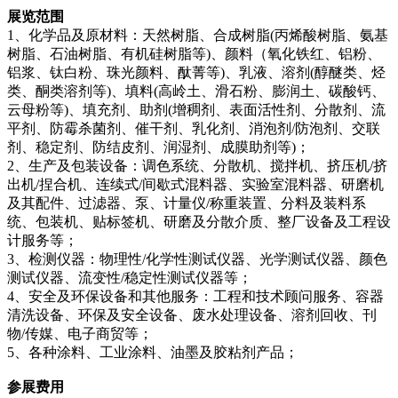
展览范围
1、化学品及原材料：天然树脂、合成树脂(丙烯酸树脂、氨基
树脂、石油树脂、有机硅树脂等)、颜料（氧化铁红、铝粉、
铝浆、钛白粉、珠光颜料、酞菁等)、乳液、溶剂(醇醚类、烃
类、酮类溶剂等)、填料(高岭土、滑石粉、膨润土、碳酸钙、
云母粉等)、填充剂、助剂(增稠剂、表面活性剂、分散剂、流
平剂、防霉杀菌剂、催干剂、乳化剂、消泡剂/防泡剂、交联
剂、稳定剂、防结皮剂、润湿剂、成膜助剂等)；
2、生产及包装设备：调色系统、分散机、搅拌机、挤压机/挤
出机/捏合机、连续式/间歇式混料器、实验室混料器、研磨机
及其配件、过滤器、泵、计量仪/称重装置、分料及装料系
统、包装机、贴标签机、研磨及分散介质、整厂设备及工程设
计服务等；
3、检测仪器：物理性/化学性测试仪器、光学测试仪器、颜色
测试仪器、流变性/稳定性测试仪器等；
4、安全及环保设备和其他服务：工程和技术顾问服务、容器
清洗设备、环保及安全设备、废水处理设备、溶剂回收、刊
物/传媒、电子商贸等；
5、各种涂料、工业涂料、油墨及胶粘剂产品；
参展费用