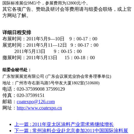
国际标准展位
9M/
个，
参展费用为
12800
元
/
个。
其它各项广告、赞助及研讨会等费用请与组委会联络，或上官
方网站了解。
详细日程安排
布展时间：2011年5月9—10日
9
：00-17：00
展览时间：2011年5月11—12日
9
：00-17：00
2011
年
5
月
13
日
9
：00-15：00
撤展时间：2011年5月13日
15
：00-18：00
组委会秘书处：
广东
智展展览有限公司
(
广东会议展览业协会常务理事单位)
地址：广州市寺右新马路5号华友大厦1802室(510600)
电话：020-37599008 37599129
传真：020-37599151
邮箱：
coatexpo@126.com
网址：
http://www.coatexpo.cn
上一篇
: 2011年亚太区涂料产业需求将继续增长
下一篇
: 常州涂料企业赴北京参加2011中国国际涂料展