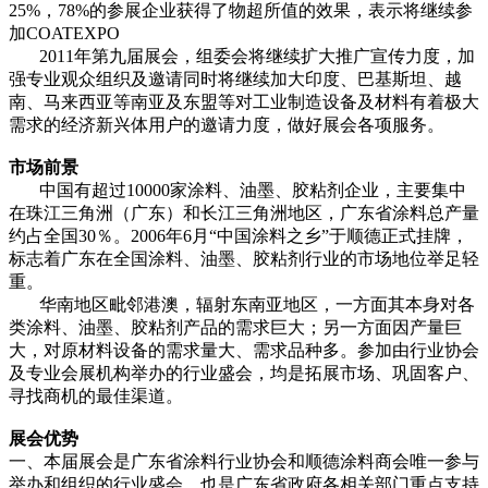
25%，78%的参展企业获得了物超所值的效果，表示将继续参
加COATEXPO
2011年第九届展会，组委会将继续扩大推广宣传力度，加
强专业观众组织及邀请同时将继续加大印度、巴基斯坦、越
南、马来西亚等南亚及东盟等对工业制造设备及材料有着极大
需求的经济新兴体用户的邀请力度，做好展会各项服务。
市场前景
中国有超过10000家涂料、油墨、胶粘剂企业，主要集中
在珠江三角洲（广东）和长江三角洲地区，广东省涂料总产量
约占全国30％。2006年6月“中国涂料之乡”于顺德正式挂牌，
标志着广东在全国涂料、油墨、胶粘剂行业的市场地位举足轻
重。
华南地区毗邻港澳，辐射东南亚地区，一方面其本身对各
类涂料、油墨、胶粘剂产品的需求巨大；另一方面因产量巨
大，对原材料设备的需求量大、需求品种多。参加由行业协会
及专业会展机构举办的行业盛会，均是拓展市场、巩固客户、
寻找商机的最佳渠道。
展会优势
一、本届展会是广东省涂料行业协会和顺德涂料商会唯一参与
举办和组织的行业盛会，也是广东省政府各相关部门重点支持