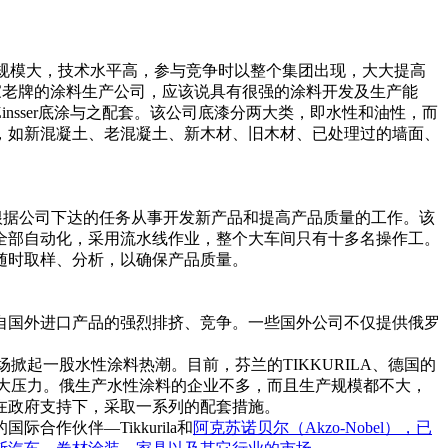
规模大，技术水平高，参与竞争时以整个集团出现，大大提高
是家老牌的涂料生产公司，应该说具有很强的涂料开发及生产能
nsser底涂与之配套。该公司底漆分两大类，即水性和油性，而
，如新混凝土、老混凝土、新木材、旧木材、已处理过的墙面、
主要根据公司下达的任务从事开发新产品和提高产品质量的工作。该
全部自动化，采用流水线作业，整个大车间只有十多名操作工。
随时取样、分析，以确保产品质量。
自国外进口产品的强烈排挤、竞争。一些国外公司不仅提供俄罗
起一股水性涂料热潮。目前，芬兰的TIKKURILA、德国的
形成巨大压力。俄生产水性涂料的企业不多，而且生产规模都不大，
在政府支持下，采取一系列的配套措施。
伙伴—Tikkurila和
阿克苏诺贝尔
（Akzo-Nobel），已