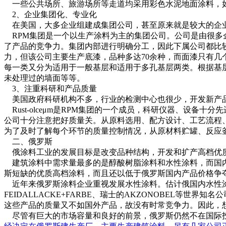
一些公共场所、旅游场所等走道均采用彩色水泥地面涂料，
2、企业集团化、专业化
在美国，大多企业组建成集团公司，甚至原来就是较大的企
RPM集团是一个以生产涂料为主的集团公司。公司是由很多
了产品的竞争力。集团内部进行明确分工，因此下属公司都比较专
力，但该公司主要生产底漆，品种多达70余种，而面漆只有几个
每一类又分为适用于一般基层和适用于多孔基层两类。根据基
未处理过的墙面等等。
3、注重科研和产品质量
美国政府科研机构不多，行业的检测中心也很少，开发新产
Rust-olceμm是RPM集团的一个成员，科研仪器、设备
公司十分注意把好质量关。从原料选用、配方设计、工艺流程
为了及时了解每个环节的质量控制情况，从原材料贮罐、反应
二、俄罗斯
俄涂料工业的发展目标是改变品种结构，开发和扩产高档优
建筑涂料中需求量最多的是醇酸树脂涂料和水性涂料，而国内
斯短缺的优质高档涂料，而且还以低于俄罗斯国内产品价格争
近年来俄罗斯涂料企业重视发展水性涂料。估计俄国内水性涂料的
FEIDALLACKE+FARBE、瑞士的AKZONOBEL
这些产品的质量又不如国外产品，故没有时常竞争力。因此，
尽管有巨大的市场容量和良好的前景，俄罗斯仍然不在国际投资首