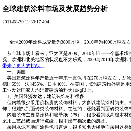
全球建筑涂料市场及发展趋势分析
2011-08-30 11:30:17
494
全球2009年涂料成交量为3800万吨，2010年为4000万吨左
从全球市场上看来，亚太区是2009、2010年唯一一个需求
况。欧洲和北美地区的状况也不太乐观，2009与2010年欧洲
带来了更大的挑战。
一、美国
美国建筑涂料年产量近十年来一直保持在270万吨左右，占涂料
德国55%、法国55%、日本40%。在美国，45%建筑物外
工业发达国家人均消费建筑涂料为10kg以上。
1、美国经济发达，建筑装饰材料很多
但内墙很少采用价格贵的装饰材料，大多以建筑涂料为主。外
饰，很难找到面砖类装饰材料。在纽约，还能看到面砖类装饰
内墙装饰主要是涂料和墙壁纸（布），很少看到以高档木材进
采用工艺品或画进行点缀，根本没有档次低的感觉。
采用水泥基地面涂料也很普遍，很多知名大楼地面采用这类涂