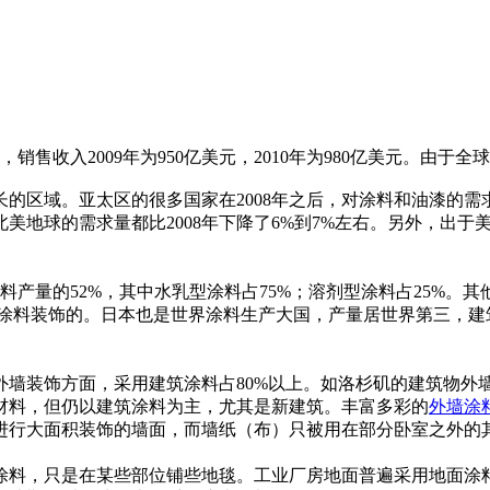
右，销售收入2009年为950亿美元，2010年为980亿美元。由
增长的区域。亚太区的很多国家在2008年之后，对涂料和油漆
和北美地球的需求量都比2008年下降了6%到7%左右。另外，出
产量的52%，其中水乳型涂料占75%；溶剂型涂料占25%。其
墙是用涂料装饰的。日本也是世界涂料生产大国，产量居世界第三，建
墙装饰方面，采用建筑涂料占80%以上。如洛杉矶的建筑物外
材料，但仍以建筑涂料为主，尤其是新建筑。丰富多彩的
外墙涂
行大面积装饰的墙面，而墙纸（布）只被用在部分卧室之外的
料，只是在某些部位铺些地毯。工业厂房地面普遍采用地面涂