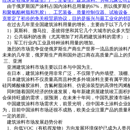
经决定在俄罗斯建生产厂，主要生产建筑涂料。另有几家公司
由于俄罗斯国产涂料占国内涂料总用量的67%，所以俄罗斯
和聚氨酯树脂和乳胶）、工艺装备、质量控制仪器、试验设备（
克签定了初步的免关税贸易协议，目的是振兴与最工业化的邻
在过去几年里全国建筑涂料用量的增长，主要由于以下几个
1）莫斯科、撒马拉、圣彼得堡和其它几个大城市的众多大型
2）公共福利的改善（尤其增加了对高档建筑涂料的需求）；
3）军工行业内工业及特种涂料用量的增加。
激烈的市场竞争促使俄罗斯生产商生产世界一流品质的涂料产
未来的几年里，俄罗斯生产商和国外进口商在高质量产品上的
三、亚洲
亚洲建筑涂料市场主要以日本与中国为主。
在日本，建筑涂料使用非常广泛，不仅限于内外墙壁、顶棚、
日本建筑涂料不仅质量高而且种类多外墙涂料主要有属平滑涂
硅丙烯酸橡胶涂料、含氟树脂涂料、仿瓷涂装型的高弹性丙烯
同时随着国民经济的快速发展，每年新建房屋建筑竣工面积持
会保持旺盛的需求，据预测，在未来十年间，中国乳胶漆市场销量可
中国建筑涂料市场需求大，前景光明，但中国本土涂料企业的发展状
为，目前中国涂料市场还很不成熟，欧美企业注重产品的质量
一定的差距。
建筑涂料市场发展趋势分析
1、向低VOC（有机挥发物）方向发展环境保护已成为人类