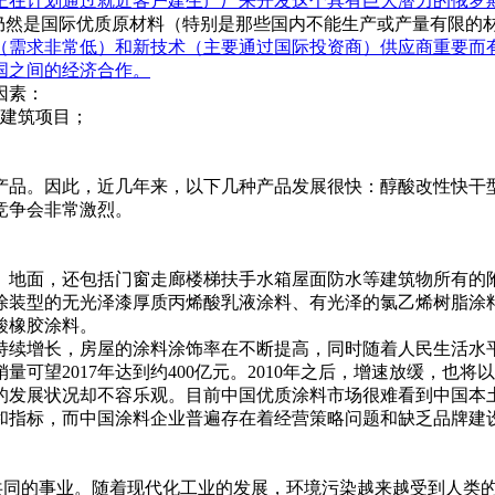
正在计划通过就近客户建生产厂来开发这个具有巨大潜力的俄罗
仍然是国际优质原材料（特别是那些国内不能生产或产量有限的
需求非常低）和新技术（主要通过国际投资商）供应商重要而有前景
国之间的经济合作。
因素：
建筑项目；
品。因此，近几年来，以下几种产品发展很快：醇酸改性快干
竞争会非常激烈。
地面，还包括门窗走廊楼梯扶手水箱屋面防水等建筑物所有的
装型的无光泽漆厚质丙烯酸乳液涂料、有光泽的氯乙烯树脂涂
酸橡胶涂料。
续增长，房屋的涂料涂饰率在不断提高，同时随着人民生活水
望2017年达到约400亿元。2010年之后，增速放缓，也将以
况却不容乐观。目前中国优质涂料市场很难看到中国本土企业生产的
和指标，而中国涂料企业普遍存在着经营策略问题和缺乏品牌建
共同的事业。随着现代化工业的发展，环境污染越来越受到人类的