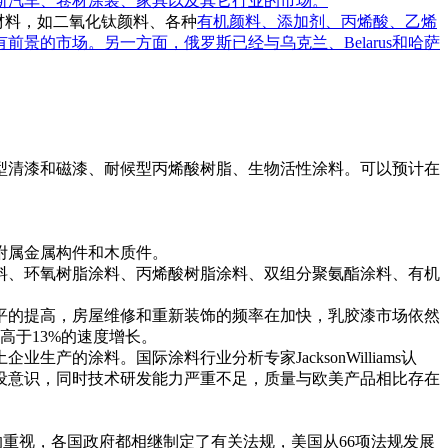
斯汽车、卷材涂装、家具以及其它行业的市场。
材料，如二氧化钛颜料、各种
有机颜料
、添加剂、丙烯酸、乙烯
的市场。另一方面，俄罗斯已经与乌克兰、Belarus和哈萨
型清漆和磁漆、耐候型丙烯酸树脂、生物活性涂料。可以预计在
附属金属构件和木质件。
料、环氧树脂涂料、丙烯酸树脂涂料、双组分聚氨酯涂料、有机
平的提高，房屋维修和重新装饰的频率在加快，乳胶漆市场依然
高于13%的速度增长。
涂料。国际涂料行业分析专家JacksonWilliams认
设意识，同时技术研发能力严重不足，质量与欧美产品相比存在
重视，各国政府都相继制定了有关法规，美国从66项法规发展