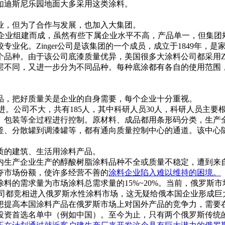
如迪斯尼乐园地面大多采用这类涂料。
业，但为了合作与发展，也加入大集团。
企业组建而成，虽然有些下属企业水平不高，产品单一，但集团
业化。Zinger公司是该集团的一个成员，成立于1849年，
品种。由于该公司底漆质量优异，美国很多大涂料公司都采用Zi
层不同，又进一步分为不同品种。每种底涂都有各自的使用范围
品，把好质量关是企业的自身需要，每个企业十分重视。
十分先进。公司不大，共有185人，其中科研人员30人，科研人员
、包装等全过程进行控制。原材料、成品都用条形码分类，生产
釜、分散罐到调漆罐等，都有通向质量控制中心的通道。该中心
质的建筑、生活用涂料产品。
生产企业生产的醇酸树脂涂料品种不全或质量不稳定，遭到来
夺市场份额，使许多经营不善的
涂料企业
陷入难以维持的困境。
需求量为市场涂料总需求量的15%~20%。当前，俄罗斯市场掀
等世界知名公司都竞相进入俄罗斯水性涂料市场，这无疑给俄本国企业
想提高本国涂料产品在俄罗斯市场上对国外产品的竞争力，需要
选名单中（例如中国）。至今为止，只有两个俄罗斯传统的国际合作