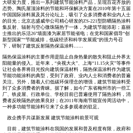
大研发力度，推出一系列建筑节能涂料产品，呈现百花齐放的
态势。陶氏屋顶涂料的节能和环保解决方案在2010年第十五届
中国国际涂料展及其分论坛上，吸引了众多消费者和业内人士
的目光；北京志盛威华公司精心研发的ZS-221型防晒隔热涂料
集反射、辐射与空心微珠隔热于一体，为建筑节能添彩；嘉丽
士推出的乐活26°墙面漆为家居节能省电；在党和国家倡导“创
新型国家”“节能减排，低碳经济和科学发展观”的强力号召
下，研制了建筑反射隔热保温涂料……
隔热保温涂料的主要作用是阻止自身热量的散失和阻止外界太
阳能量的侵入。近年来，“央视大火”、上海“11.15火灾”等事件
让社会各界将目光投向建筑保温材料，隔热保温涂料作为建筑
节能功能涂料的典型，受到了政府、业内人士和消费者的普遍
关注。另外，随着人们低碳环保理念的增强，建筑节能涂料受
到了众多消费者的青睐。据了解，如今广东省梅州市的一些工
厂、铁皮屋、行政单位、学校目前已普遍使用了隔热涂料，消
费者反映隔热的效果良好；在2011年海南节能宣传周活动中，
一种多功能节能涂料引来了众多参观者的驻足。
政企携手共谋新发展 建筑节能涂料前景可观
目前，建筑节能涂料在我国的发展和普及程度有限，政府和