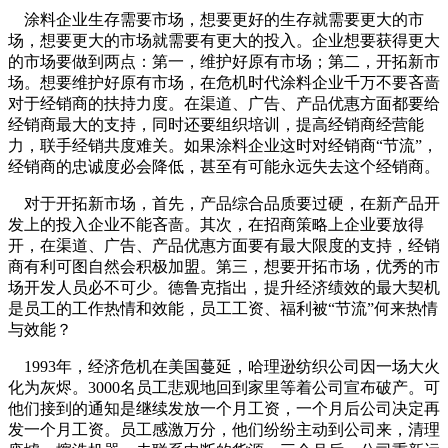
涂料企业生存需要市场，想要更好的生存就需要更大的市
场，想要更大的市场就需要有更大的投入。企业想要获得更大
的市场要做到两点：第一，维护好原有市场；第二，开拓新市
场。想要维护好原有市场，在危机时代涂料企业千万不要吝啬
对于经销商的扶持力度。在渠道、广告、产品优惠方面都要给
经销商最大的支持，同时还要组织培训，提高经销商经营能
力，联手经销共度难关。如果涂料企业这时对经销商“节流”，
经销商的忠诚度必会降低，甚至有可能永远失去这个经销商。
对于开拓新市场，首先，产品综合品质要过硬，在新产品开
发上的投入企业不能吝啬。其次，在招商策略上企业要放得
开，在渠道、广告、产品优惠方面要有最大限度的支持，经销
商有利可图自然会积极加盟。第三，想要开拓市场，优秀的市
场开发人员必不可少。德鲁克指出，提升经济绩效的最大契机
是员工的工作热情和效能，员工工资、福利被“节流”何来热情
与效能？
1993年，经济危机在美国蔓延，哈理逊纺织公司因一场大火
化为灰烬。3000名员工悲观地回到家里等着公司宣布破产。可
他们接到的通知是继续发放一个月工资，一个月后公司决定再
发一个月工资。员工感激万分，他们纷纷主动到公司来，清理