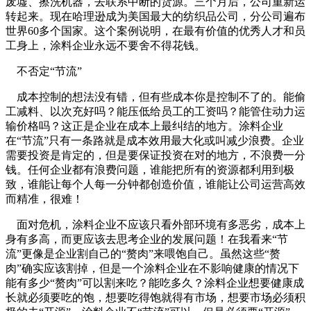
废墟、擦洗机器，去联系中断的货源。三个月后，公司重新运
转起来。现在哈理逊成为美国最大的纺织品公司，分公司遍布
世界60多个国家。这个案例说明，在最有价值的优秀人才和员
工身上，涂料企业永远不要舍不得花钱。
不否定“节流”
成本控制的想法没有错，但有些成本你是控制不了的。能偷
工减料、以次充好吗？能压低给员工的工资吗？能管住动力运
输价格吗？这正是企业在成本上最纠结的地方。涂料企业
在“节流”只有一条路就是成本效用最大化或叫减少浪费。企业
需要投资是肯定的，但是要保证投资在对的地方，不浪费一分
钱。任何企业都有浪费问题，谁能把所有的资源都利用到极
致，谁能让每个人每一分钟都创造价值，谁能让公司运营高效
而精准，很难！
面对危机，涂料企业不应该只看外部环境有多恶劣，成本上
身有多高，而更应该去思考企业的发展问题！在我看来“节
流”更像是企业割自己的“赘肉”来喂饱自己。虽然这些“赘
肉”确实应该割掉，但是一个涂料企业在不影响健康的情况下
能有多少“赘肉”可以割来吃？能吃多久？涂料企业想要健康成
长就必须要吃的饱，想要吃得饱就得有市场，想要市场必须积