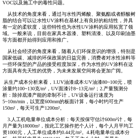
VOC以及施工中的毒性问题。
从技术的角度来看，通过与水性丙烯酸、聚氨酯或者醇酸树
脂的结合可以让水性UV涂料在基材上有良好的粘结性，并具
有一定的柔软度，这些特性也为水性UV涂料的应用拓宽了领
域。一般来说，目前在家具木器漆、塑料清漆、以及印刷油墨
等方面都开始得到应用和推广。
从社会经济的角度来看，随着人们环保意识的增强，特别是
国家低碳、减排的环保政策的日益完善，消费者对水性涂料等
一些环保型的产品的接受程度加深，作为水性的UV涂料在这
方面具有先天性的优势，为未来发展空间将会更加广阔。
从生产成本分析来看，1.UV油漆成本:UV油漆80~100元，喷
涂量约100~130克/m²，UV面漆计8~13元/m²；2.产量预测分
析：除掉底漆产能的牵制不计，UV设备运行速度为
5~10m/min，以宽度600mm的板面计算，每小时约可生产
150m²，每天可生产1200m²。
3.人工机电量单位成本分析：每天按保守估计600m²计，每
月产量为18000m²，按此工艺操作把个人计，每个人月平均工
资1000元，人工单位成本约0.44元/m²。4.耗电量单位成本分