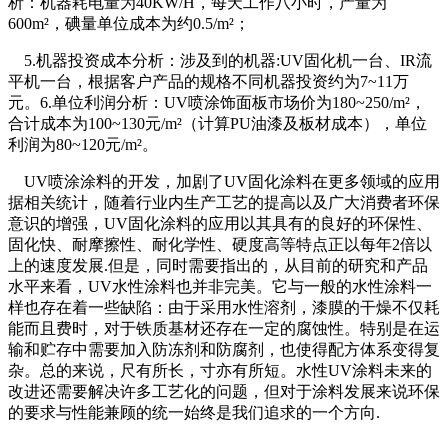
析：机器耗电量为40KW/H，每天工作八小时，产量为
600m²，碘量单位成本为约0.5/m²；
5.机器投资成本分析：涉及到的机器:UV固化机一台、IR流
平机一台，根据客户产品的规格不同机器投资约为7~11万
元。6.单位利润分析：UV喷涂饰面板市场价为180~250/m²，
合计成本为100~130元/m²（计算PU油漆及板材成本），单位
利润为80~120元/m²。
UV喷涂涂料的开发，加剧了UV固化涂料在更多领域的应用
据相关统计，随着行业内生产工艺的提高以及广大消费者环保
意识的增强，UV固化涂料的应用以其具有的良好的环保性、
固化快、耐摩擦性、耐化学性、硬度高等特点正以每年2倍以
上的速度发展.但是，同时需要指出的，从目前的研究和产品
水平来看，UV水性涂料也并非完美。它与一般的水性涂料一
样也存在着一些缺陷：由于采用水性溶剂，漆膜的干燥不仅耗
能而且费时，对于铁质基材还存在一定的腐蚀性。特别是在运
输和贮存中需要加入防冻剂和防腐剂，也使得配方体系变得复
杂。总的来说，尺有所长，寸亦有所短。水性UV涂料未来的
改进还需要解决许多工艺化的问题，但对于涂料发展来说环保
的要求与性能兼顾的统一始终是我们追求的一个方向.