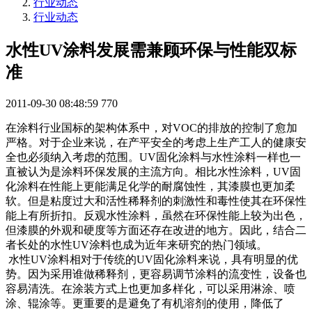
行业动态
行业动态
水性UV涂料发展需兼顾环保与性能双标
准
2011-09-30 08:48:59
770
在涂料行业国标的架构体系中，对VOC的排放的控制了愈加
严格。对于企业来说，在产平安全的考虑上生产工人的健康安
全也必须纳入考虑的范围。UV固化涂料与水性涂料一样也一
直被认为是涂料环保发展的主流方向。相比水性涂料，UV固
化涂料在性能上更能满足化学的耐腐蚀性，其漆膜也更加柔
软。但是粘度过大和活性稀释剂的刺激性和毒性使其在环保性
能上有所折扣。反观水性涂料，虽然在环保性能上较为出色，
但漆膜的外观和硬度等方面还存在改进的地方。因此，结合二
者长处的水性UV涂料也成为近年来研究的热门领域。
水性UV涂料相对于传统的UV固化涂料来说，具有明显的优
势。因为采用谁做稀释剂，更容易调节涂料的流变性，设备也
容易清洗。在涂装方式上也更加多样化，可以采用淋涂、喷
涂、辊涂等。更重要的是避免了有机溶剂的使用，降低了