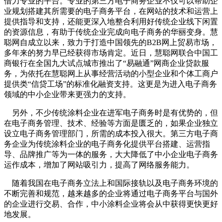
借力专业的平台。专业的第三方电子商务企业不仅可以帮助企
业规划搭建其所需要的电子商务平台，在网站的技术和运营上
提供指导和支持，还能更深入地整合利用好传统企业线下闲置
的资源信息，有助于传统企业完成向电子商务的华丽变身。慧
聪网自成立以来，致力于打造中国领先的B2B网上贸易市场，
多年来的努力早已经获得市场肯定。近日，慧聪网联合中国工
商银行在全国九大试点城市推出了“易融通”网商企业贷款服
务，为依托在慧聪网上从事经营活动的小型企业和个体工商户
提供类“信贷工场”的标准化融资支持。这更是为进入电子商务
领域的中小企业带来更强力的支持。
另外，不少传统涂料企业在进军电子商务时是有优势的，但
在电子商务管理、技术、经验等方面是匮乏的，如果企业独立
设立电子商务管理部门，所需的成本投入很大。第三方电子商
务企业为传统涂料企业的电子商务化提供平台搭建、运营指
导、品牌推广等为一体的服务，大大降低了中小企业电子商务
运作成本，增加了网站吸引力，提高了网络服务能力。
随着我国在电子商务立法上和国际接轨以及电子商务环境的
不断完善和规范，越来越多的企业将通过电子商务平台与国外
的企业进行交易、合作，中小涂料企业将会从中获得更快更好
地发展。