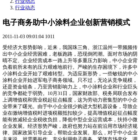
行业动态
行业动态
电子商务助中小涂料企业创新营销模式
2011-11-03 09:01:04
1011
受经济大形势影响，近来，我国珠三角、浙江温州一带频频传
出中小企业经营困难，老板跑路，恐现倒闭潮。面对市场的阴
晴不定、企业经营成本一路上升等多重压力影响，中小企业背
负着前所未有的压力艰难地前行。严峻的生存困境下，许多中
小涂料企业开始了艰难转型。为适应新形势，一些敏锐的中小
涂料企业开始进军电子商务领域。只不过，无论从竞争规模，
还是资金链条，乃至营销影响力上，中小涂料企业和行业巨头
的竞争都处于弱势。10月31日，国家财政部、税务局联合发布
上调增值税和营业税起征点幅度，这为劳动力密集型的中小企
业带来了曙光。由于中小企业很少购进大型机器设备，导致企
业在缴纳增值税时进项税额抵扣较少，提高增值税起征点幅度
能有效减轻企业税收负担，降低中型企业运营成本，扶持小微
企业发展。经济形势严峻，政府也努力站在前沿用市场经济规
律、国家政策引导企业，帮助企业发展。那么，对于中小企业
主来说，就需要振作，充分利用电子商务，紧随市场变化，调